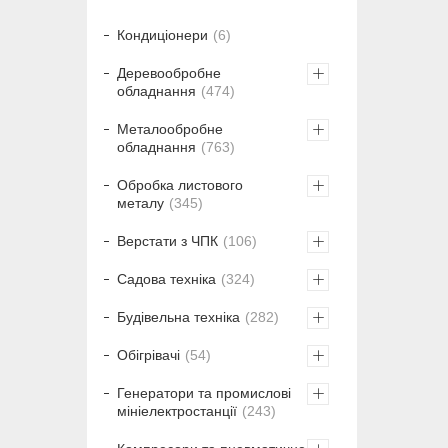
Кондиціонери
6
Деревообробне
обладнання
474
Металообробне
обладнання
763
Обробка листового
металу
345
Верстати з ЧПК
106
Садова техніка
324
Будівельна техніка
282
Обігрівачі
54
Генератори та промислові
мініелектростанції
243