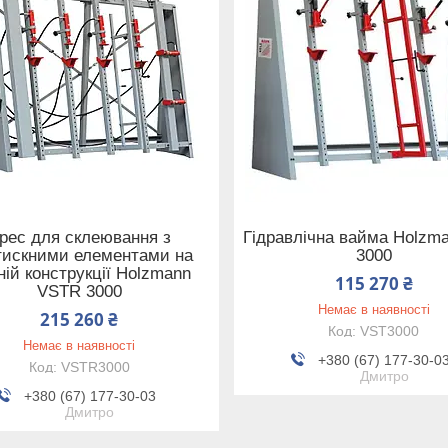
рес для склеювання з
Гідравлічна вайма Holzm
тискними елементами на
3000
ній конструкції Holzmann
115 270 ₴
VSTR 3000
Немає в наявності
215 260 ₴
VST3000
Немає в наявності
+380 (67) 177-30-0
VSTR3000
Дмитро
+380 (67) 177-30-03
Дмитро