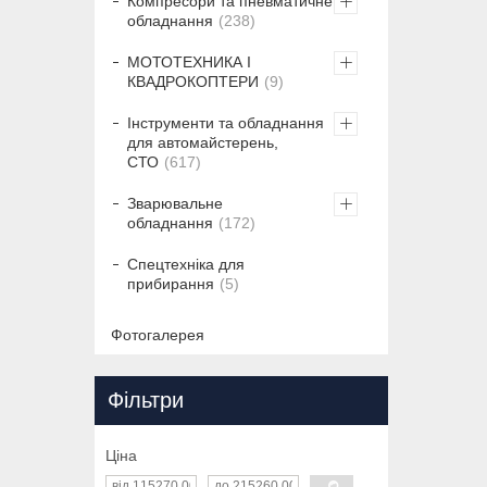
Компресори та пневматичне
обладнання
238
МОТОТЕХНИКА І
КВАДРОКОПТЕРИ
9
Інструменти та обладнання
для автомайстерень,
СТО
617
Зварювальне
обладнання
172
Спецтехніка для
прибирання
5
Фотогалерея
Фільтри
Ціна