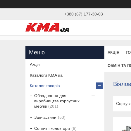
+380 (67) 177-30-03
АКЦІЯ
ГО
Акція
ОБМІН ТА 
Каталоги KMA ua
Віялов
Каталог товарів
Обладнання для
виробництва корпусних
меблів
281
Запчастини
53
Сонячні колектори
6