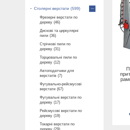
Столярні верстати
599
Фрезерні верстати по
дереву
46
Дискові та циркулярні
пили
36
Cтрічкові пили по
дереву
31
Торцювальні пили по
дереву
12
П
Автоподатчики для
при
верстатів
7
рам
Фугувально-рейсмусові
верстати
67
Фугувальні верстати по
дереву
17
Рейсмусові верстати по
дереву
19
Токарні верстати по
дереву
29