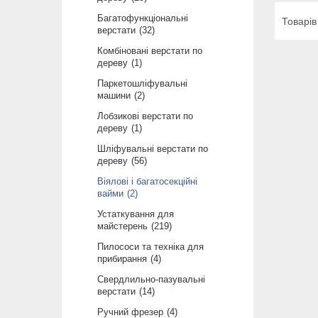
Багатофункціональні
верстати
32
Комбіновані верстати по
дереву
1
Паркетошліфувальні
машини
2
Лобзикові верстати по
дереву
1
Шліфувальні верстати по
дереву
56
Віялові і багатосекційні
вайми
2
Устаткування для
майстерень
219
Пилососи та техніка для
прибирання
4
Свердлильно-пазувальні
верстати
14
Ручний фрезер
4