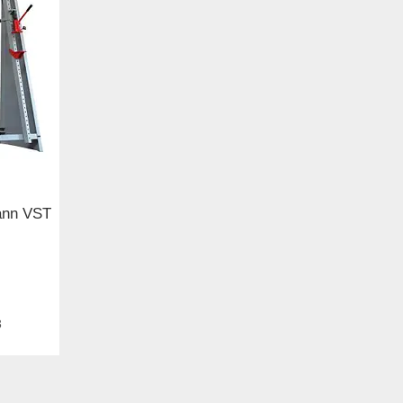
ann VST
3