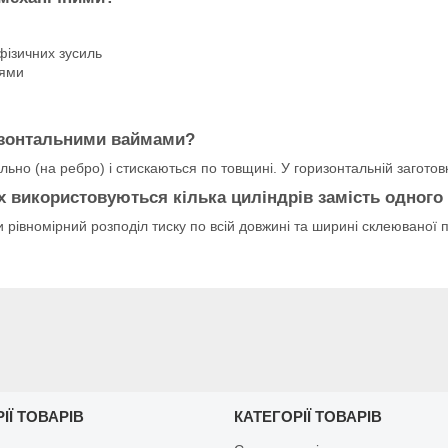
фізичних зусиль
лями
ризонтальними ваймами?
льно (на ребро) і стискаються по товщині. У горизонтальній заготов
х використовуються кілька циліндрів замість одного
 рівномірний розподіл тиску по всій довжині та ширині склеюваної 
ІЇ ТОВАРІВ
КАТЕГОРІЇ ТОВАРІВ