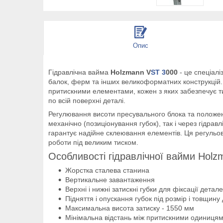
Опис
Гідравлічна вайма
Holzmann V
ST 3
000
- це спеціалі
балок, ферм та інших великоформатних конструкцій.
притискними елементами, кожен з яких забезпечує ти
по всій поверхні деталі.
Регулювання висоти пресувального блока та положен
механічно (позиціонування губок), так і через гідра
гарантує надійне склеювання елементів. Ця регульова
роботи під великим тиском.
Особливості гідравлічної вайми Hol
Жорстка сталева станина
Вертикальне завантаження
Верхні і нижні затискні губки для фіксації детал
Підняття і опускання губок під розмір і товщину 
Максимальна висота затиску - 1550 мм
Мінімальна відстань між притискними одиницям