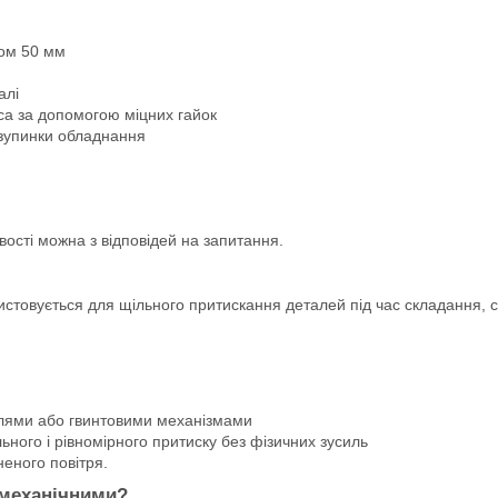
ком 50 мм
алі
са за допомогою міцних гайок
 зупинки обладнання
вості можна з відповідей на запитання.
стовується для щільного притискання деталей під час складання, 
елями або гвинтовими механізмами
льного і рівномірного притиску без фізичних зусиль
еного повітря.
 механічними?