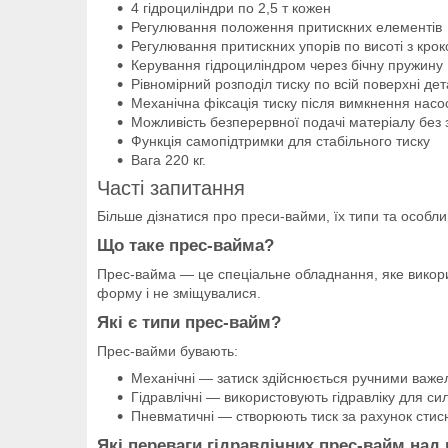
4 гідроциліндри по 2,5 т кожен
Регулювання положення притискних елементів
Регулювання притискних упорів по висоті з кро
Керування гідроциліндром через бічну пружину
Рівномірний розподіл тиску по всій поверхні дет
Механічна фіксація тиску після вимкнення насо
Можливість безперервної подачі матеріалу без
Функція самопідтримки для стабільного тиску
Вага 220 кг.
Часті запитання
Більше дізнатися про преси-вайми, їх типи та особли
Що таке прес-вайма?
Прес-вайма — це спеціальне обладнання, яке викори
форму і не зміщувалися.
Які є типи прес-вайм?
Прес-вайми бувають:
Механічні — затиск здійснюється ручними важ
Гідравлічні — використовують гідравліку для си
Пневматичні — створюють тиск за рахунок стисн
Які переваги гідравлічних прес-вайм над