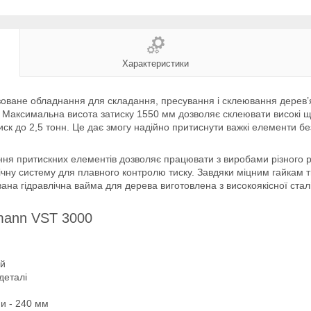
Характеристики
зоване обладнання для складання, пресування і склеювання дерев’я
 Максимальна висота затиску 1550 мм дозволяє склеювати високі щи
ск до 2,5 тонн. Це дає змогу надійно притиснути важкі елементи бе
ня притискних елементів дозволяє працювати з виробами різного р
влічну систему для плавного контролю тиску. Завдяки міцним гайкам 
на гідравлічна вайма для дерева виготовлена з високоякісної сталі, 
zmann VST 3000
ей
деталі
и - 240 мм