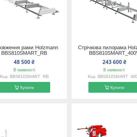
овження рами Holzmann
Стрічкова пилорама Ho
BBS810SMART_RB
BBS810SMART_400
48 500 ₴
243 600 ₴
В наявності
В наявності
BBS810SMART_RB
BBS810SMART_40
Купити
Купити