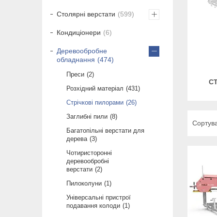
Столярні верстати
599
Кондиціонери
6
Деревообробне
обладнання
474
Преси
2
С
Розхідний матеріал
431
Стрічкові пилорами
26
Заглибні пили
8
Багатопільні верстати для
дерева
3
Чотиристоронні
деревообробні
верстати
2
Пилоколуни
1
Універсальні пристрої
подавання колоди
1