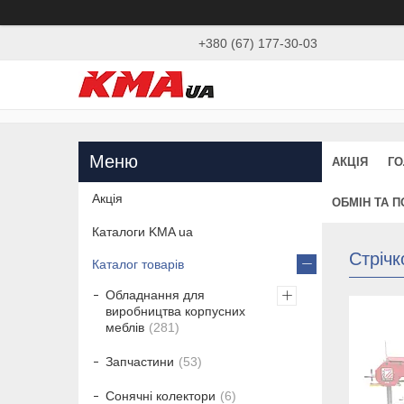
+380 (67) 177-30-03
АКЦІЯ
ГО
Акція
ОБМІН ТА 
Каталоги KMA ua
Стрічк
Каталог товарів
Обладнання для
виробництва корпусних
меблів
281
Запчастини
53
Сонячні колектори
6