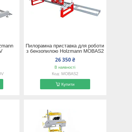
lzmann
Пилорамна приставка для роботи
V
з бензопилою Holzmann MOBAS2
26 350 ₴
В наявності
0V
MOBAS2
Купити