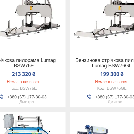
ічкова пилорама Lumag
Бензинова стрічкова пи
BSW76E
Lumag BSW76GL
213 320 ₴
199 300 ₴
Немає в наявності
Немає в наявності
BSW76E
BSW76GL
+380 (67) 177-30-03
+380 (67) 177-30-0
Дмитро
Дмитро