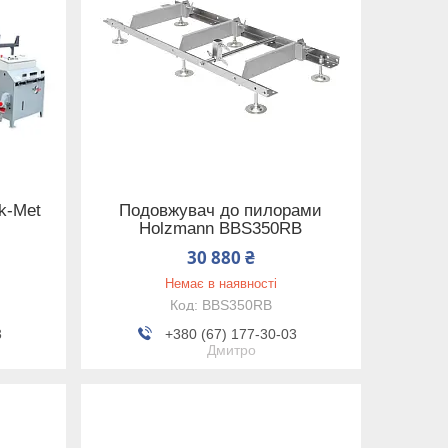
k-Met
Подовжувач до пилорами
Holzmann BBS350RB
30 880 ₴
Немає в наявності
BBS350RB
3
+380 (67) 177-30-03
Дмитро