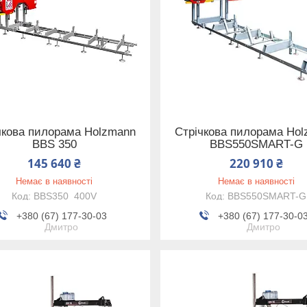
чкова пилорама Holzmann
Стрічкова пилорама Ho
BBS 350
BBS550SMART-G
145 640 ₴
220 910 ₴
Немає в наявності
Немає в наявності
BBS350_400V
BBS550SMART-G
+380 (67) 177-30-03
+380 (67) 177-30-0
Дмитро
Дмитро