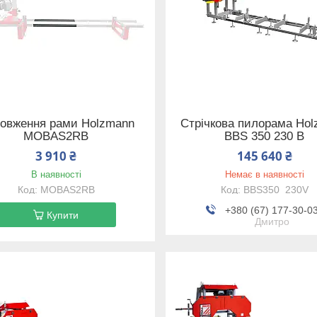
овження рами Holzmann
Стрічкова пилорама Ho
MOBAS2RB
BBS 350 230 В
3 910 ₴
145 640 ₴
В наявності
Немає в наявності
MOBAS2RB
BBS350_230V
+380 (67) 177-30-0
Купити
Дмитро