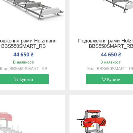
овження рами Holzmann
Подовження рами Holz
BBS550SMART_RB
BBS550SMART_R
44 650 ₴
44 650 ₴
В наявності
В наявності
BBS550SMART_RB
BBS550SMART_R
Купити
Купити