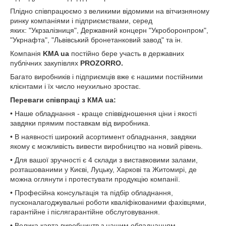
Плідно співпрацюємо з великими відомими на вітчизняному
ринку компаніями і підприємствами, серед
яких: "Укрзалізниця", Державний концерн "Укроборонпром",
"Укрнафта", "Львівський бронетанковий завод" та ін.
Компанія
KMA ua
постійно бере участь в державних
публічних закупівлях
PROZORRO.
Багато виробників і підприємців вже є нашими постійними
клієнтами і їх число неухильно зростає.
Переваги співпраці з КМА ua:
• Наше обладнання - краще співвідношення ціни і якості
завдяки прямим поставкам від виробника.
• В наявності широкий асортимент обладнання, завдяки
якому є можливість вивести виробництво на новий рівень.
• Для вашої зручності є 4 склади з виставковими залами,
розташованими у Києві, Луцьку, Харкові та Житомирі, де
можна оглянути і протестувати продукцію компанії.
• Професійна консультація та підбір обладнання,
пусконалагоджувальні роботи кваліфікованими фахівцями,
гарантійне і післягарантійне обслуговування.
• Велика карта виробництв з нашим обладнанням.