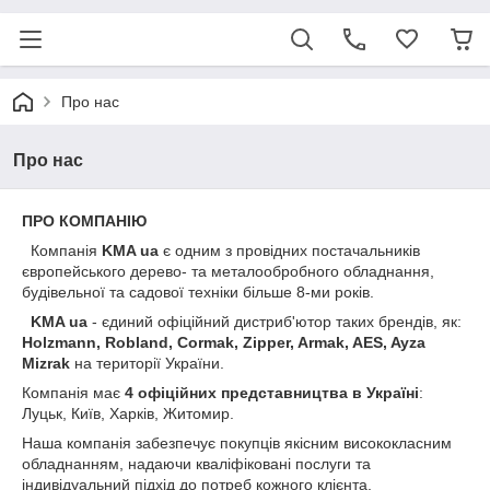
Про нас
Про нас
ПРО КОМПАНІЮ
Компанія
KMA ua
є одним з провідних постачальників
європейського дерево- та металообробного обладнання,
будівельної та садової техніки більше 8-ми років.
KMA ua
- єдиний офіційний дистриб'ютор таких брендів, як:
Holzmann, Robland, Cormak, Zipper, Armak, AES, Ayza
Mizrak
на території України.
Компанія має
4 офіційних представництва в Україні
:
Луцьк, Київ, Харків, Житомир.
Наша компанія забезпечує покупців якісним висококласним
обладнанням, надаючи кваліфіковані послуги та
індивідуальний підхід до потреб кожного клієнта.