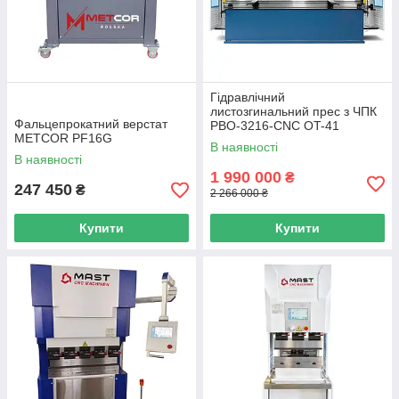
Гідравлічний
листозгинальний прес з ЧПК
Фальцепрокатний верстат
PBO-3216-CNC OT-41
METCOR PF16G
В наявності
В наявності
1 990 000
₴
247 450
₴
2 266 000 ₴
Купити
Купити