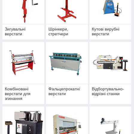
Зигувальні
Шрінкери,
Кутові вирубні
верстати
стретчери
верстати
Комбіновані
Фальцепрокатні
Відбортувально-
верстати для
верстати
відрізні станки
згинання
листового металу