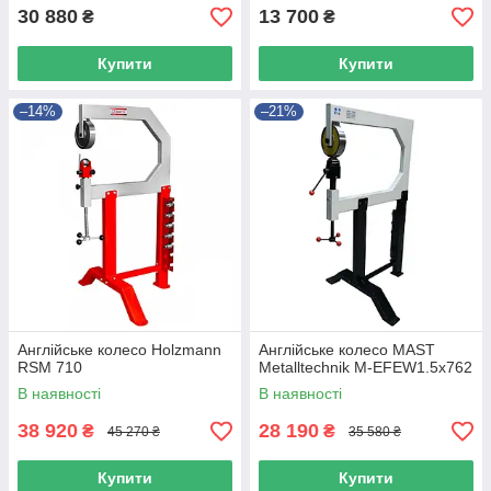
30 880
13 700
₴
₴
Купити
Купити
–14%
–21%
Англійське колесо Holzmann
Англійське колесо MAST
RSM 710
Metalltechnik M-EFEW1.5x762
В наявності
В наявності
38 920
28 190
₴
₴
45 270 ₴
35 580 ₴
Купити
Купити