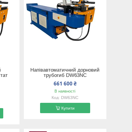
й
Напівавтоматичний дорновий
стат
трубогиб DW63NC
661 600 ₴
В наявності
DW63NC
Купити