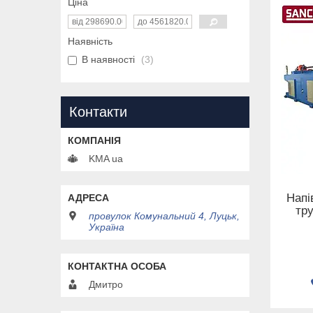
Ціна
Наявність
В наявності
3
Контакти
KMA ua
Напі
тр
провулок Комунальний 4, Луцьк,
Україна
Дмитро