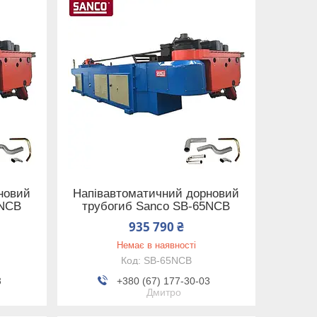
новий
Напівавтоматичний дорновий
0NCB
трубогиб Sanco SB-65NCB
935 790 ₴
Немає в наявності
SB-65NCB
3
+380 (67) 177-30-03
Дмитро