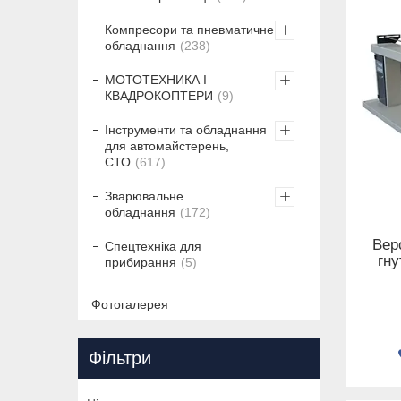
Компресори та пневматичне
обладнання
238
МОТОТЕХНИКА І
КВАДРОКОПТЕРИ
9
Інструменти та обладнання
для автомайстерень,
СТО
617
Зварювальне
обладнання
172
Вер
Спецтехніка для
гну
прибирання
5
Фотогалерея
Фільтри