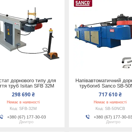
стат дорнового типу для
Напівавтоматичний дор
ття труб Isitan SFB 32M
трубогиб Sanco SB-5
298 690 ₴
717 610 ₴
Немає в наявності
Немає в наявності
SFB-32M
SB-50NCB
+380 (67) 177-30-03
+380 (67) 177-30-0
Дмитро
Дмитро