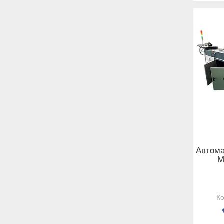
Автома
M