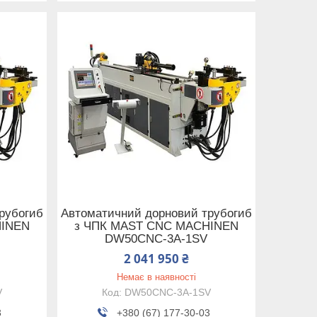
рубогиб
Автоматичний дорновий трубогиб
HINEN
з ЧПК MAST CNC MACHINEN
DW50CNC-3A-1SV
2 041 950 ₴
Немає в наявності
V
DW50CNC-3A-1SV
3
+380 (67) 177-30-03