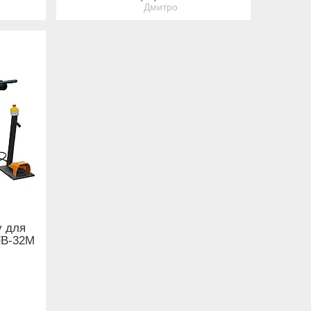
Дмитро
у для
SFB-32M