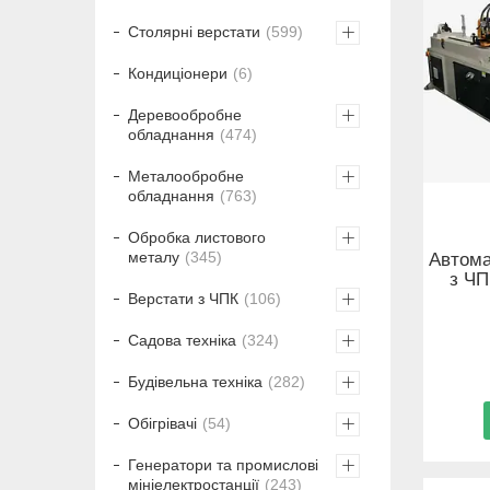
Столярні верстати
599
Кондиціонери
6
Деревообробне
обладнання
474
Металообробне
обладнання
763
Обробка листового
металу
345
Автома
з Ч
Верстати з ЧПК
106
Садова техніка
324
Будівельна техніка
282
Обігрівачі
54
Генератори та промислові
мініелектростанції
243