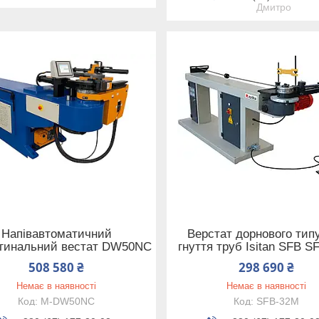
Дмитро
Напівавтоматичний
Верстат дорнового тип
згинальний вестат DW50NC
гнуття труб Isitan SFB 
508 580 ₴
298 690 ₴
Немає в наявності
Немає в наявності
M-DW50NC
SFB-32M