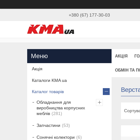
+380 (67) 177-30-03
АКЦІЯ
ГО
Акція
ОБМІН ТА 
Каталоги KMA ua
Верста
Каталог товарів
Обладнання для
виробництва корпусних
меблів
281
Запчастини
53
Сонячні колектори
6