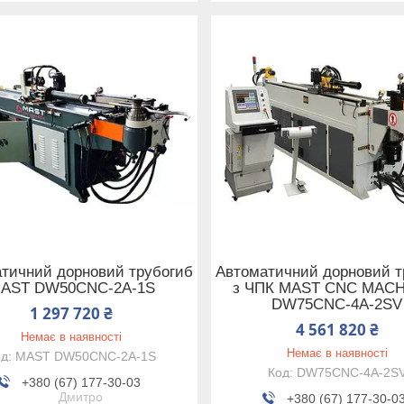
тичний дорновий трубогиб
Автоматичний дорновий т
AST DW50CNC-2A-1S
з ЧПК MAST CNC MAC
DW75CNC-4A-2SV
1 297 720 ₴
4 561 820 ₴
Немає в наявності
Немає в наявності
MAST DW50CNC-2A-1S
DW75CNC-4A-2S
+380 (67) 177-30-03
Дмитро
+380 (67) 177-30-0