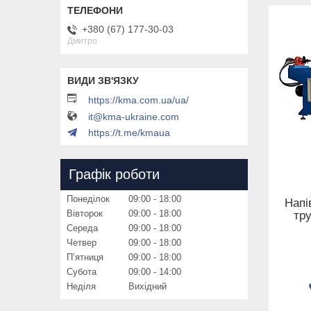
+380 (67) 177-30-03
Дмитро
https://kma.com.ua/ua/
it@kma-ukraine.com
https://t.me/kmaua
Графік роботи
Понеділок
09:00
18:00
Напі
Вівторок
09:00
18:00
тр
Середа
09:00
18:00
Четвер
09:00
18:00
Пʼятниця
09:00
18:00
Субота
09:00
14:00
Неділя
Вихідний