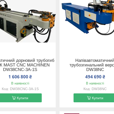
тичний дорновий трубогиб
Напівавтоматични
ПК MAST CNC MACHINEN
трубозгинальний вер
DW38CNC-3A-1S
DW38NC
1 606 800 ₴
494 690 ₴
В наявності
В наявності
DW38CNC-3A-1S
DW38NC
Купити
Купити