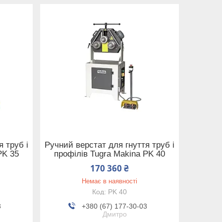
 труб і
Ручний верстат для гнуття труб і
PK 35
профілів Tugra Makina PK 40
170 360 ₴
Немає в наявності
PK 40
3
+380 (67) 177-30-03
Дмитро