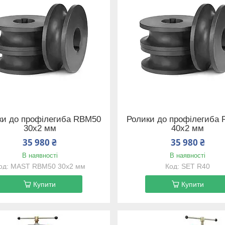
ки до профілегиба RBM50
Ролики до профілегиба
30х2 мм
40х2 мм
35 980 ₴
35 980 ₴
В наявності
В наявності
MAST RBM50 30х2 мм
SET R40
Купити
Купити