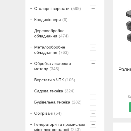
Столярні верстати
599
Кондиціонери
6
Деревообробне
обладнання
474
Металообробне
обладнання
763
Обробка листового
металу
345
Роли
Верстати з ЧПК
106
Садова техніка
324
Будівельна техніка
282
Обігрівачі
54
Генератори та промислові
мініелектростанції
243