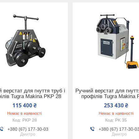
 верстат для гнуття труб і
Ручний верстат для гнуття
ілів Tugra Makina PKP 28
профілів Tugra Makina 
115 400 ₴
253 430 ₴
Немає в наявності
Немає в наявності
PKP 28
PK 35
+380 (67) 177-30-03
+380 (67) 177-30-0
Дмитро
Дмитро