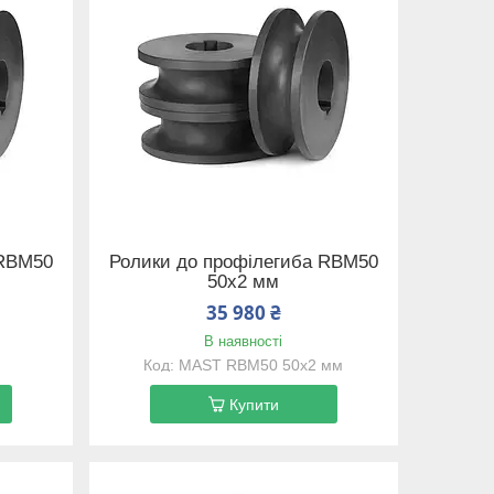
 RBM50
Ролики до профілегиба RBM50
50х2 мм
35 980 ₴
В наявності
MAST RBM50 50х2 мм
Купити