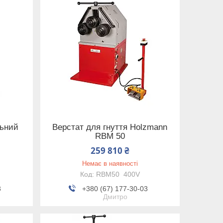
льний
Верстат для гнуття Holzmann
RBM 50
259 810 ₴
Немає в наявності
RBM50_400V
3
+380 (67) 177-30-03
Дмитро