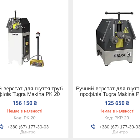
 верстат для гнуття труб і
Ручний верстат для гнуття
філів Tugra Makina PK 20
профілів Tugra Makina 
156 150 ₴
125 650 ₴
Немає в наявності
Немає в наявності
PK 20
PKP 20
+380 (67) 177-30-03
+380 (67) 177-30-0
Дмитро
Дмитро