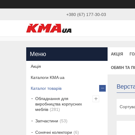
+380 (67) 177-30-03
АКЦІЯ
ГО
Акція
ОБМІН ТА 
Каталоги KMA ua
Верста
Каталог товарів
Обладнання для
виробництва корпусних
меблів
281
Запчастини
53
Сонячні колектори
6