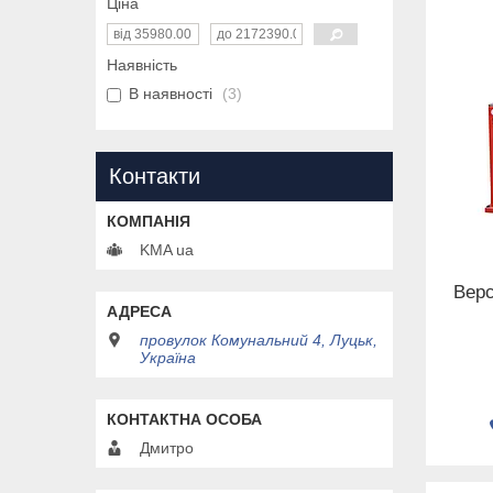
Ціна
Наявність
В наявності
3
Контакти
KMA ua
Верс
провулок Комунальний 4, Луцьк,
Україна
Дмитро