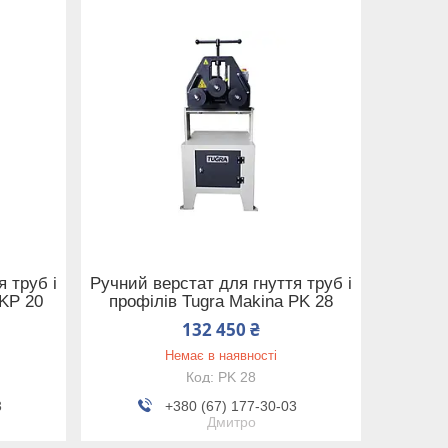
 труб і
Ручний верстат для гнуття труб і
PKP 20
профілів Tugra Makina PK 28
132 450 ₴
Немає в наявності
PK 28
3
+380 (67) 177-30-03
Дмитро