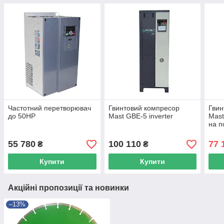
Частотний перетворювач
Гвинтовий компресор
Гвин
до 50HP
Mast GBE-5 inverter
Mast
на п
55 780
100 110
77 
₴
₴
Купити
Купити
Акційні пропозиції та новинки
–13%