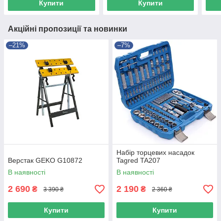
Купити
Купити
Акційні пропозиції та новинки
–21%
–7%
Набір торцевих насадок
Верстак GEKO G10872
Tagred TA207
В наявності
В наявності
2 690
2 190
₴
₴
3 390 ₴
2 360 ₴
Купити
Купити