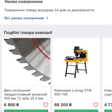
Умови повернення
Повернення товару впродовж 14 днів за домовленістю
Всі умови повернення
Подібні товари компанії
Диск пиляльний
Каменеріз Lumag STM
Алма
твердосплавний запасний
450-700
суці
355 мм 72 зуба 25,4 мм
Holzmann MKS 355SB
6 800
68 200
4 7
₴
₴