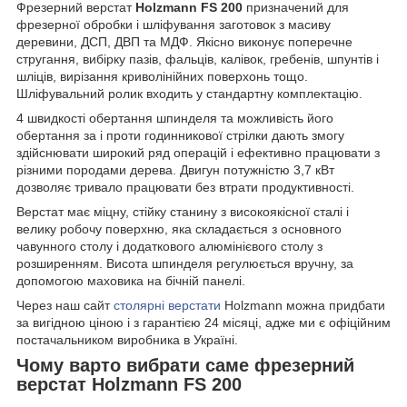
Фрезерний верстат
Holzmann FS 200
призначений для
фрезерної обробки і шліфування заготовок з масиву
деревини, ДСП, ДВП та МДФ. Якісно виконує поперечне
стругання, вибірку пазів, фальців, калівок, гребенів, шпунтів і
шліців, вирізання криволінійних поверхонь тощо.
Шліфувальний ролик входить у стандартну комплектацію.
4 швидкості обертання шпинделя та можливість його
обертання за і проти годинникової стрілки дають змогу
здійснювати широкий ряд операцій і ефективно працювати з
різними породами дерева. Двигун потужністю 3,7 кВт
дозволяє тривало працювати без втрати продуктивності.
Верстат має міцну, стійку станину з високоякісної сталі і
велику робочу поверхню, яка складається з основного
чавунного столу і додаткового алюмінієвого столу з
розширенням. Висота шпинделя регулюється вручну, за
допомогою маховика на бічній панелі.
Через наш сайт
столярні верстати
Holzmann можна придбати
за вигідною ціною і з гарантією 24 місяці, адже ми є офіційним
постачальником виробника в Україні.
Чому варто вибрати саме фрезерний
верстат Holzmann FS 200