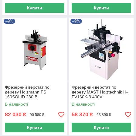
Купити
Купити
–9%
–9%
Фрезерний верстат по
Фрезерний верстат по
дереву Holzmann FS
дереву MAST Holztechnik H-
160SOLID 230 В
FV160K-3 400V
В наявності
В наявності
82 030
58 370
₴
₴
90 580 ₴
63 890 ₴
Купити
Купити