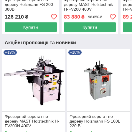
дереву Holzmann FS 200
дереву MAST Holztechnik
дере
380В
H-FV200 400V
H-F
126 210
83 880
89 
₴
₴
96 650 ₴
Купити
Купити
Акційні пропозиції та новинки
–19%
–18%
Фрезерний верстат по
Фрезерний верстат по
дереву MAST Holztechnik H-
дереву Holzmann FS 160L
FV200N 400V
220 В