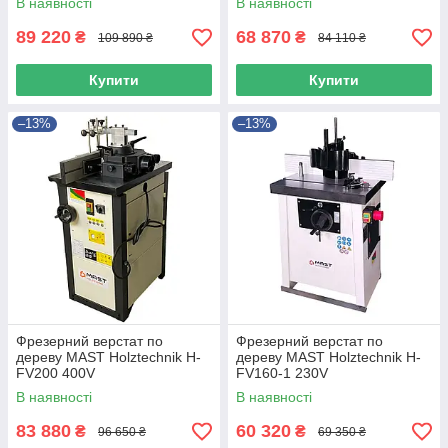
В наявності
В наявності
89 220
68 870
₴
₴
109 890 ₴
84 110 ₴
Купити
Купити
–13%
–13%
Фрезерний верстат по
Фрезерний верстат по
дереву MAST Holztechnik H-
дереву MAST Holztechnik H-
FV200 400V
FV160-1 230V
В наявності
В наявності
83 880
60 320
₴
₴
96 650 ₴
69 350 ₴