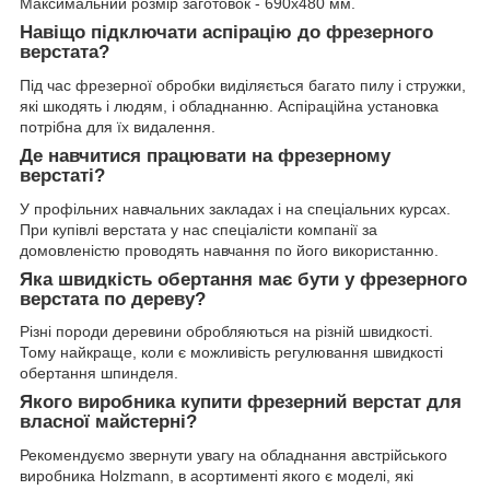
Максимальний розмір заготовок - 690х480 мм.
Навіщо підключати аспірацію до фрезерного
верстата?
Під час фрезерної обробки виділяється багато пилу і стружки,
які шкодять і людям, і обладнанню. Аспіраційна установка
потрібна для їх видалення.
Де навчитися працювати на фрезерному
верстаті?
У профільних навчальних закладах і на спеціальних курсах.
При купівлі верстата у нас спеціалісти компанії за
домовленістю проводять навчання по його використанню.
Яка швидкість обертання має бути у фрезерного
верстата по дереву?
Різні породи деревини обробляються на різній швидкості.
Тому найкраще, коли є можливість регулювання швидкості
обертання шпинделя.
Якого виробника купити фрезерний верстат для
власної майстерні?
Рекомендуємо звернути увагу на обладнання австрійського
виробника Holzmann, в асортименті якого є моделі, які