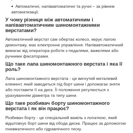
Автоматичні, напівавтоматичні та ручні – за рівнем
автоматизації.
У чому різниця між автоматичним і
напівавтоматичним шиномонтажними
верстатами?
Автоматичний верстат сам обертає колесо, керує лапою
демонтажу, має електронне управління. Напівавтоматичний
вимагає від оператора роботи з педалями, важелями або
ручними фіксаторами.
Що таке лапа шиномонтажного верстата і яка її
роль?
Лапа шиномонтажного верстата - це вигнутий металевий
елемент, який заводиться під борт шини і допомагає зняти
або поставити її на диск. Її положення регулюється з
урахуванням діаметра та типу шини.
Що таке розбивач борту шиномонтажного
верстата і як він працює?
Розбивач борту - це спеціальний важіль з лопаткою, який
відштовхує борт шини від обода диска. Працює за допомогою
пневматичного або гідравлічного тиску.