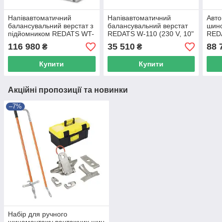
Напівавтоматичний
Напівавтоматичний
Авт
балансувальний верстат з
балансувальний верстат
шин
підйомником REDATS WT-
REDATS W-110 (230 V, 10"
RED
200 (230 V, 10" - 30",ALU3)
- 24")
116 980
35 510
88 
₴
₴
Купити
Купити
Акційні пропозиції та новинки
–7%
Набір для ручного