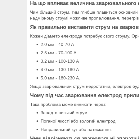
На що впливає величина зварювального 
Чим більший струм, тим глибше плавиться основний 
надмірному струмі можливе пропалювання, перегрів
Як правильно виставити струм на зварю
Кожен діаметр електрода потребує свого струму. Оріє
2.0 мм - 40-70 А
2.5 мм - 70-100 А
3.2 мм - 100-130 А
4.0 мм - 130-180 А
5.0 мм - 180-230 А.
Якщо зварювальний струм недостатній, електрод буд
Чому під час зварювання електрод прили
Така проблема може виникати через:
Занадто низький струм
Поганої якості або вологий електрод
Неправильний кут або натискання.
Чим відрізняються зварювальні апарати 