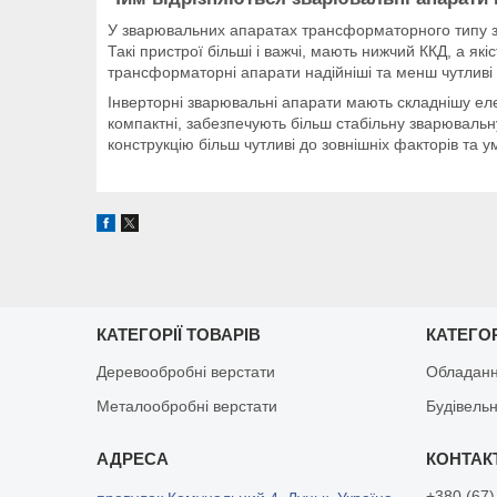
У зварювальних апаратах трансформаторного типу з
Такі пристрої більші і важчі, мають нижчий ККД, а які
трансформаторні апарати надійніші та менш чутливі 
Інверторні зварювальні апарати мають складнішу ел
компактні, забезпечують більш стабільну зварюваль
конструкцію більш чутливі до зовнішніх факторів та 
КАТЕГОРІЇ ТОВАРІВ
КАТЕГОР
Деревообробні верстати
Обладанн
Металообробні верстати
Будівельн
+380 (67)