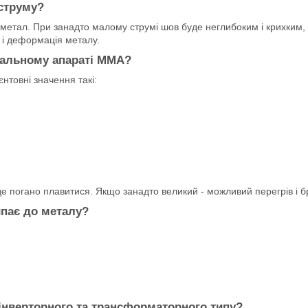
струму?
метал. При занадто малому струмі шов буде неглибоким і крихким
 і деформація металу.
вальному апараті ММА?
нтовні значення такі:
е погано плавитися. Якщо занадто великий - можливий перегрів і б
пає до металу?
інверторного та трансформаторного типу?