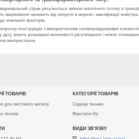
варювальний струм регулюється зміною магнітного потоку в транс
сть зварювання залежить від напруги в мережі і кваліфікації майстра
до зовнішніх факторів.
ектронну конструкцію з використанням напівпровідникових елементі
ну дугу, мають розширені можливості регулювання і нижче споживан
умов використання.
ІЇ ТОВАРІВ
КАТЕГОРІЇ ТОВАРІВ
я для листового металу
Садова техніка
а техніка
Верстати б/у
 177-30-03
https://kma.com.ua/ua/