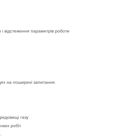
і відстеження параметрів роботи
ідях на поширені запитання.
редовищі газу
нких робіт
.