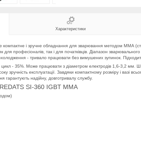
Характеристики
е компактне і зручне обладнання для зварювання методом ММА (ст
е як для професіоналів, так і для початківців. Діапазон зварювально
 охолодження - тривало працювати без вимушених зупинок. Підходит
й цикл - 35%. Може працювати з діаметром електродів 1,6-3,2 мм. Ш
ку зручність експлуатації. Завдяки компактному розміру і вазі всь
ня гарантують надійну, довготривалу службу.
а REDATS SI-360 IGBT ММА
одом)