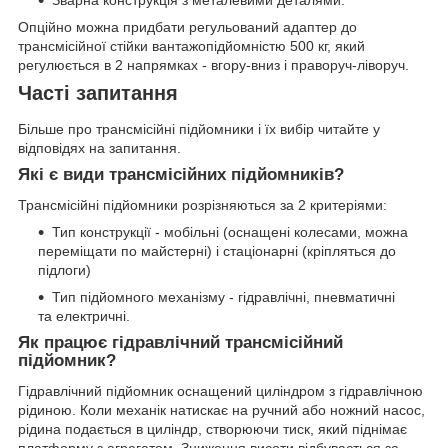
Зварна конструкція з металевими деталями.
Опційно можна придбати регульований адаптер до
трансмісійної стійки вантажопідйомністю 500 кг, який
регулюється в 2 напрямках - вгору-вниз і праворуч-ліворуч.
Часті запитання
Більше про трансмісійні підйомники і їх вибір читайте у
відповідях на запитання.
Які є види трансмісійних підйомників?
Трансмісійні підйомники розрізняються за 2 критеріями:
Тип конструкції - мобільні (оснащені колесами, можна
переміщати по майстерні) і стаціонарні (кріпляться до
підлоги)
Тип підйомного механізму - гідравлічні, пневматичні
та електричні.
Як працює гідравлічний трансмісійний
підйомник?
Гідравлічний підйомник оснащений циліндром з гідравлічною
рідиною. Коли механік натискає на ручний або ножний насос,
рідина подається в циліндр, створюючи тиск, який піднімає
платформу з агрегатом. Зниження висоти відбувається за