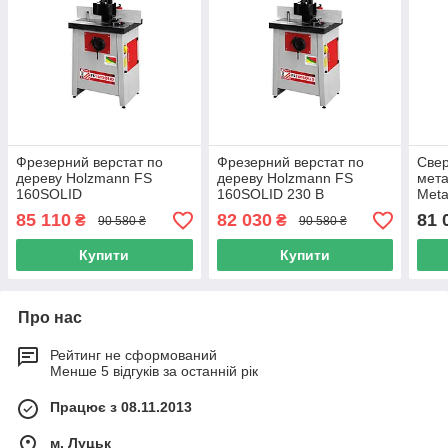
Фрезерний верстат по
Фрезерний верстат по
Свер
дереву Holzmann FS
дереву Holzmann FS
мет
160SOLID
160SOLID 230 В
Meta
400
85 110
82 030
81 
₴
₴
90 580 ₴
90 580 ₴
Купити
Купити
Про нас
Рейтинг не сформований
Менше 5 відгуків за останній рік
Працює з 08.11.2013
м. Луцьк