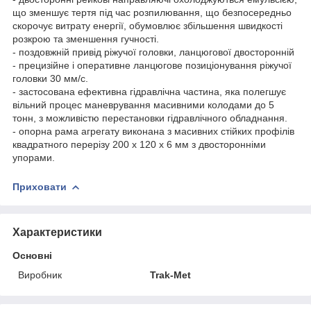
що зменшує тертя під час розпилювання, що безпосередньо
скорочує витрату енергії, обумовлює збільшення швидкості
розкрою та зменшення гучності.
- поздовжній привід ріжучої головки, ланцюгової двосторонній
- прецизійне і оперативне ланцюгове позиціонування ріжучої
головки 30 мм/с.
- застосована ефективна гідравлічна частина, яка полегшує
вільний процес маневрування масивними колодами до 5
тонн, з можливістю перестановки гідравлічного обладнання.
- опорна рама агрегату виконана з масивних стійких профілів
квадратного перерізу 200 x 120 x 6 мм з двосторонніми
упорами.
Приховати
Характеристики
Основні
Виробник
Trak-Met