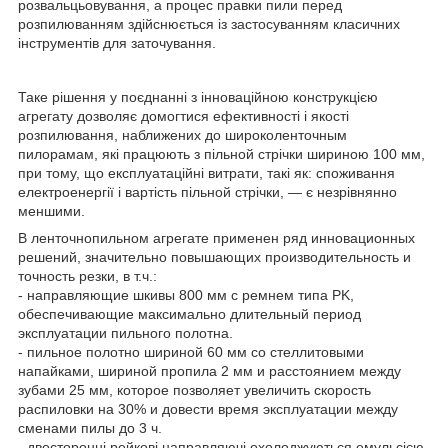
розвальцьовування, а процес правки пили перед
розпилюванням здійснюється із застосуванням класичних
інструментів для заточування.
Таке рішення у поєднанні з інноваційною конструкцією
агрегату дозволяє домогтися ефективності і якості
розпилювання, наближених до широколенточным
пилорамам, які працюють з пільной стрічки шириною 100 мм,
при тому, що експлуатаційні витрати, такі як: споживання
електроенергії і вартість пільной стрічки, ― є незрівнянно
меншими.
В ленточнопильном агрегате применен ряд инновационных
решений, значительно повышающих производительность и
точность резки, в т.ч.:
- направляющие шкивы 800 мм с ремнем типа PK,
обеспечивающие максимально длительный период
эксплуатации пильного полотна.
- пильное полотно шириной 60 мм со стеллитовыми
напайками, шириной пропила 2 мм и расстоянием между
зубами 25 мм, которое позволяет увеличить скорость
распиловки на 30% и довести время эксплуатации между
сменами пилы до 3 ч.
- двосторонні рейкові направляючі охолоджуються емульсією,