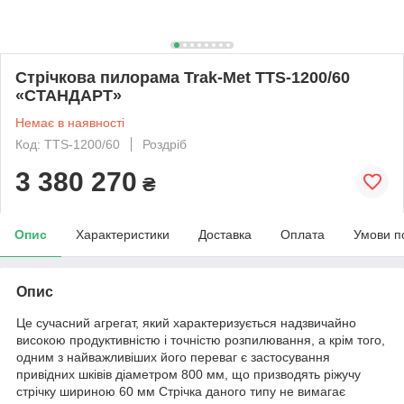
Стрічкова пилорама Trak-Met TTS-1200/60
«СТАНДАРТ»
Немає в наявності
Код: TTS-1200/60
Роздріб
3 380 270
₴
Опис
Характеристики
Доставка
Оплата
Умови п
Опис
Це сучасний агрегат, який характеризується надзвичайно
високою продуктивністю і точністю розпилювання, а крім того,
одним з найважливіших його переваг є застосування
привідних шківів діаметром 800 мм, що призводять ріжучу
стрічку шириною 60 мм Стрічка даного типу не вимагає