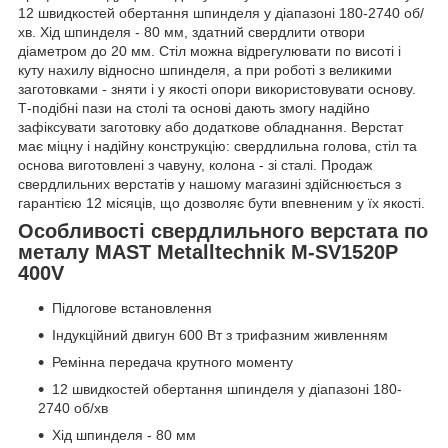
12 швидкостей обертання шпинделя у діапазоні 180-2740 об/
хв. Хід шпинделя - 80 мм, здатний свердлити отвори
діаметром до 20 мм. Стіл можна відрегулювати по висоті і
куту нахилу відносно шпинделя, а при роботі з великими
заготовками - зняти і у якості опори використовувати основу.
Т-подібні пази на столі та основі дають змогу надійно
зафіксувати заготовку або додаткове обладнання. Верстат
має міцну і надійну конструкцію: свердлильна голова, стіл та
основа виготовлені з чавуну, колона - зі сталі. Продаж
свердлильних верстатів у нашому магазині здійснюється з
гарантією 12 місяців, що дозволяє бути впевненим у їх якості.
Особливості свердлильного верстата по
металу MAST Metalltechnik M-SV1520P
400V
Підлогове встановлення
Індукційний двигун 600 Вт з трифазним живленням
Ремінна передача крутного моменту
12 швидкостей обертання шпинделя у діапазоні 180-
2740 об/хв
Хід шпинделя - 80 мм