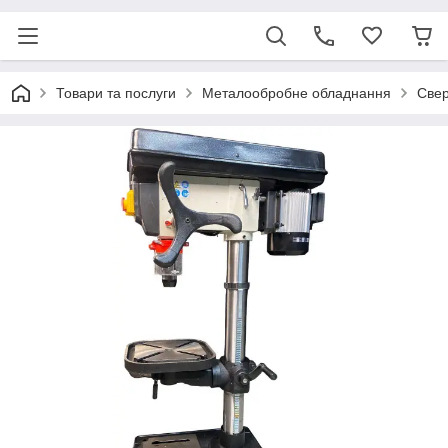
Товари та послуги
Металообробне обладнання
Свер