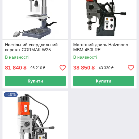
Настільний свердлильний
Магнітний дриль Holzmann
верстат CORMAK W25
MBM 450LRE
В наявності
В наявності
81 840
38 850
₴
₴
96 210 ₴
43 330 ₴
Купити
Купити
–10%