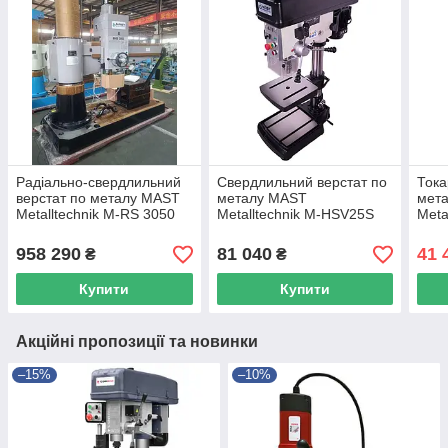
Радіально-свердлильний
Свердлильний верстат по
Тока
верстат по металу MAST
металу MAST
мет
Metalltechnik M-RS 3050
Metalltechnik M-HSV25S
Meta
400V
958 290
81 040
41 
₴
₴
Купити
Купити
Акційні пропозиції та новинки
–15%
–10%