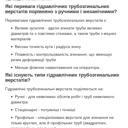
Які переваги гідравлічних трубозгинальних
верстатів порівняно з ручними і механічними?
Перевагами гідравлічних трубозгинальних верстатів є:
Велике зусилля - здатні згинати труби великих
діаметрів та з товстими стінками, а також труби з міцних
матеріалів
Висока точність кута і радіуса згину
Плавність і контрольованість згинання, що зменшує
ризик деформації труби
Менше фізичне навантаження на оператора.
Які існують типи гідравлічних трубозгинальних
верстатів?
Гідравлічні трубозгинальні верстати поділяються на:
Ручні - для невеликих обсягів робіт і труб невеликого
діаметра
Стаціонарні - потужніші і точніші
Профільні - спеціалізовані верстати для згинання не
тільки круглих, але й профільних труб (квадратних,