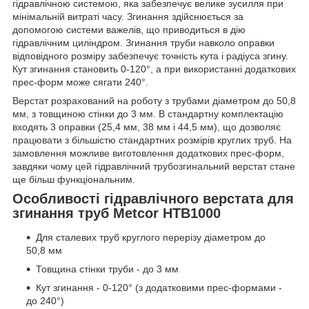
гідравлічною системою, яка забезпечує велике зусилля при
мінімальній витраті часу. Згинання здійснюється за
допомогою системи важелів, що приводиться в дію
гідравлічним циліндром. Згинання труби навколо оправки
відповідного розміру забезпечує точність кута і радіуса згину.
Кут згинання становить 0-120°, а при використанні додаткових
прес-форм може сягати 240°.
Верстат розрахований на роботу з трубами діаметром до 50,8
мм, з товщиною стінки до 3 мм. В стандартну комплектацію
входять 3 оправки (25,4 мм, 38 мм і 44,5 мм), що дозволяє
працювати з більшістю стандартних розмірів круглих труб. На
замовлення можливе виготовлення додаткових прес-форм,
завдяки чому цей гідравлічний трубозгинальний верстат стане
ще більш функціональним.
Особливості гідравлічного верстата для
згинання труб Metcor HTB1000
Для сталевих труб круглого перерізу діаметром до
50,8 мм
Товщина стінки труби - до 3 мм
Кут згинання - 0-120° (з додатковими прес-формами -
до 240°)