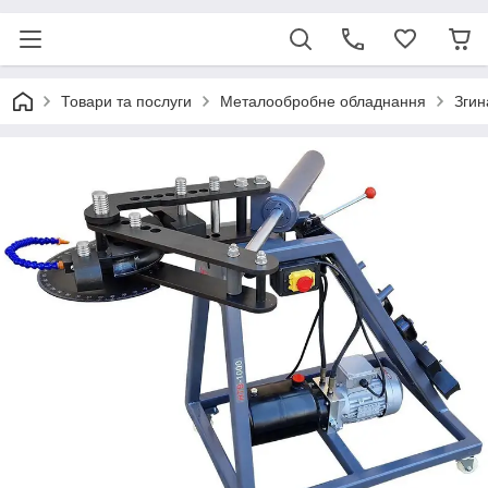
Товари та послуги
Металообробне обладнання
Згин