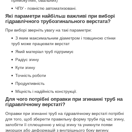
прямокутних, овальних)
ЧПУ - повністю автоматизовані.
Які параметри найбільш важливі при виборі
гідравлічного трубозгинального верстата?
При виборі зверніть увагу на такі параметри:
З яким максимальним діаметром і товщиною стінки
труб може працювати верстат
Який матеріал труб підтримує
Радіус згину
Кути згину
Точність роботи
Продуктивність
Міцність і надійність конструкції.
Для чого потрібні оправки при згинанні труб на
гідравлічному верстаті?
Оправки при згинанні труб на гідравлічному верстаті потрібні
для того, щоб зберегти правильну форму труби під час згину,
запобігти її сплющенню у місці згину та уникнути появи
зморшок або деформацій з внутрішнього боку вигину.