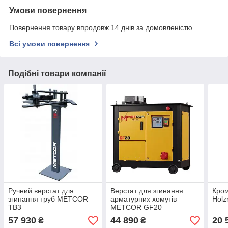
Умови повернення
Повернення товару впродовж 14 днів за домовленістю
Всі умови повернення
Подібні товари компанії
Ручний верстат для
Верстат для згинання
Кром
згинання труб METCOR
арматурних хомутів
Hol
TB3
METСOR GF20
57 930
44 890
20 
₴
₴