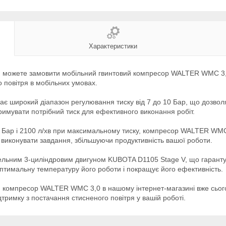
Характеристики
ви можете замовити мобільний гвинтовий компресор WALTER WMC 3,0
 повітря в мобільних умовах.
широкий діапазон регулювання тиску від 7 до 10 Бар, що дозволя
римувати потрібний тиск для ефективного виконання робіт.
 7 Бар і 2100 л/хв при максимальному тиску, компресор WALTER WMC
виконувати завдання, збільшуючи продуктивність вашої роботи.
ним 3-циліндровим двигуном KUBOTA D1105 Stage V, що гарантує с
тимальну температуру його роботи і покращує його ефективність.
ий компресор WALTER WMC 3,0 в нашому інтернет-магазині вже сьог
дтримку з постачання стисненого повітря у вашій роботі.