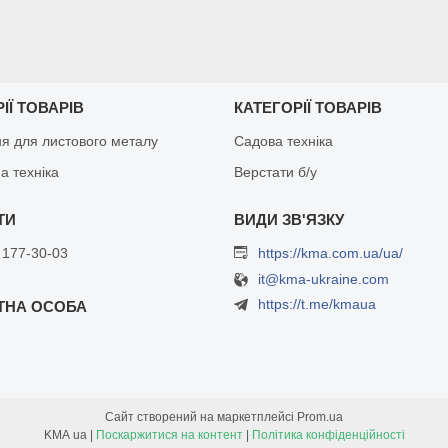
ІЇ ТОВАРІВ
КАТЕГОРІЇ ТОВАРІВ
я для листового металу
Садова техніка
а техніка
Верстати б/у
 177-30-03
https://kma.com.ua/ua/
it@kma-ukraine.com
https://t.me/kmaua
Сайт створений на маркетплейсі
Prom.ua
KMA ua |
Поскаржитися на контент
|
Політика конфіденційності