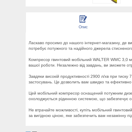
Опис
Ласкаво просимо до нашого інтернет-магазину, де 
потребує потужного та надійного джерела стисненого
Компресор гвинтовий мобільний WALTER WMC 3,0 має 
вашої роботи. Незалежно від завдань, ви зможете от
Завдяки високій продуктивності 2900 л/хв при тиску
застосувань. Це дозволить вам швидко та ефективно 
Цей мобільний компресор оснащений потужним дизель
охолоджується рідинною системою, що забезпечує оп
Не втрачайте можливості, купіть мобільний гвинтов
за вигідною ціною, яке забезпечить вам незамінну пі