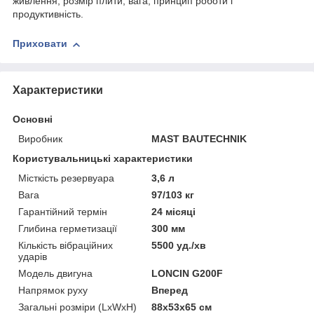
живлення, розмір плити, вага, принцип роботи і
продуктивність.
Приховати
Характеристики
Основні
Виробник
MAST BAUTECHNIK
Користувальницькі характеристики
Місткість резервуара
3,6 л
Вага
97/103 кг
Гарантійний термін
24 місяці
Глибина герметизації
300 мм
Кількість вібраційних
5500 уд./хв
ударів
Модель двигуна
LONCIN G200F
Напрямок руху
Вперед
Загальні розміри (LxWxH)
88x53x65 см