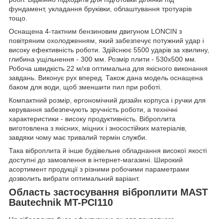
фундамент, укладання бруківки, облаштування тротуарів
тощо.
Оснащена 4-тактним бензиновим двигуном LONCIN з
повітряним охолодженням, який забезпечує потужний удар і
високу ефективність роботи. Здійснює 5500 ударів за хвилину,
глибина ущільнення - 300 мм. Розмір плити - 530х500 мм.
Робоча швидкість 22 м/хв оптимальна для якісного виконання
завдань. Виконує рух вперед. Також дана модель оснащена
баком для води, щоб зменшити пил при роботі.
Компактний розмір, ергономічний дизайн корпуса і ручки для
керування забезпечують зручність роботи, а технічні
характеристики - високу продуктивність. Віброплита
виготовлена з якісних, міцних і зносостійких матеріалів,
завдяки чому має тривалий термін служби.
Така віброплита й інше будівельне обладнання високої якості
доступні до замовлення в інтернет-магазині. Широкий
асортимент продукції з різними робочими параметрами
дозволить вибрати оптимальний варіант.
Область застосування віброплити MAST
Bautechnik MT-PCI110