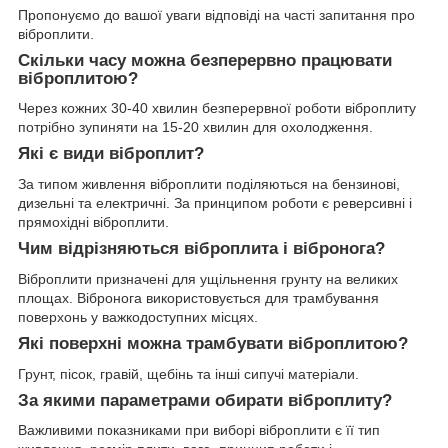
Пропонуємо до вашої уваги відповіді на часті запитання про
віброплити.
Скільки часу можна безперервно працювати
віброплитою?
Через кожних 30-40 хвилин безперервної роботи віброплиту
потрібно зупиняти на 15-20 хвилин для охолодження.
Які є види віброплит?
За типом живлення віброплити поділяються на бензинові,
дизельні та електричні. За принципом роботи є реверсивні і
прямохідні віброплити.
Чим відрізняються віброплита і вібронога?
Віброплити призначені для ущільнення грунту на великих
площах. Вібронога використовується для трамбування
поверхонь у важкодоступних місцях.
Які поверхні можна трамбувати віброплитою?
Грунт, пісок, гравій, щебінь та інші сипучі матеріали.
За якими параметрами обирати віброплиту?
Важливими показниками при виборі віброплити є її тип