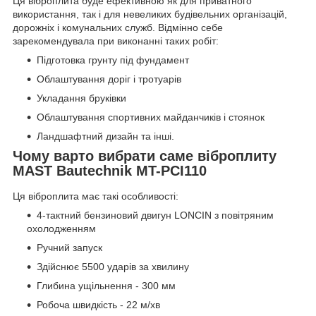
Ця віброплита буде ефективною як для приватного
використання, так і для невеликих будівельних організацій,
дорожніх і комунальних служб. Відмінно себе
зарекомендувала при виконанні таких робіт:
Підготовка грунту під фундамент
Облаштування доріг і тротуарів
Укладання бруківки
Облаштування спортивних майданчиків і стоянок
Ландшафтний дизайн та інші.
Чому варто вибрати саме віброплиту
MAST Bautechnik MT-PCI110
Ця віброплита має такі особливості:
4-тактний бензиновий двигун LONCIN з повітряним
охолодженням
Ручний запуск
Здійснює 5500 ударів за хвилину
Глибина ущільнення - 300 мм
Робоча швидкість - 22 м/хв