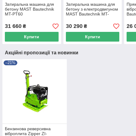
Затиральна машина для
Затиральна машина для
Прям
бетону MAST Bautechnik
бетону з електродвигуном
вібр
MT-PT60
MAST Bautechnik MT-
Baut
PT60E
31 660
30 290
26 
₴
₴
Купити
Купити
Акційні пропозиції та новинки
–21%
Бензинова реверсивна
віброплита Zipper ZI-