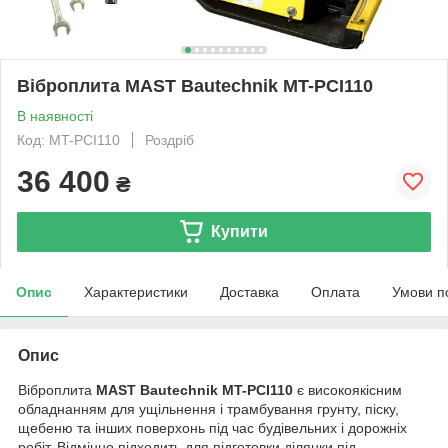
Віброплита MAST Bautechnik MT-PCI110
В наявності
Код: MT-PCI110
Роздріб
36 400
₴
Купити
Опис
Характеристики
Доставка
Оплата
Умови п
Опис
Віброплита
MAST Bautechnik MT-PCI110
є високоякісним
обладнанням для ущільнення і трамбування грунту, піску,
щебеню та інших поверхонь під час будівельних і дорожніх
робіт. Відмінно підходить для підготовки ділянки під