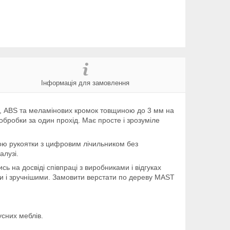
Інформація для замовлення
Х, ABS та меламінових кромок товщиною до 3 мм на
робки за один прохід. Має просте і зрозуміле
гою рукоятки з цифровим лічильником без
алузі.
 на досвіді співпраці з виробниками і відгуках
ми і зручнішими. Замовити верстати по дереву MAST
усних меблів.