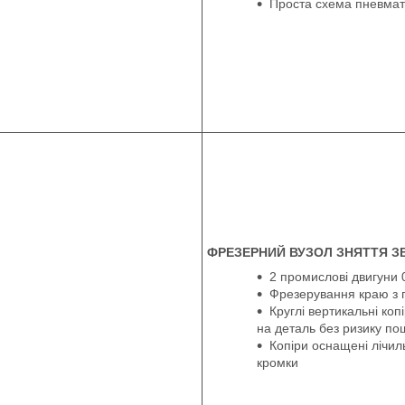
Проста схема пневмат
ФРЕЗЕРНИЙ ВУЗОЛ ЗНЯТТЯ З
2 промислові двигуни 0
Фрезерування краю з 
Круглі вертикальні коп
на деталь без ризику п
Копіри оснащені лічил
кромки