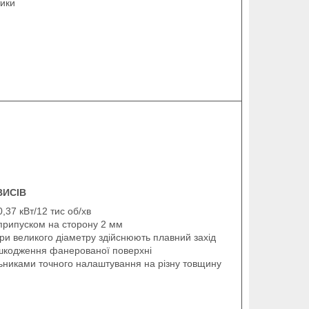
ики
ВИСІВ
,37 кВт/12 тис об/хв
припуском на сторону 2 мм
іри великого діаметру здійснюють плавний захід
ошкодження фанерованої поверхні
ьниками точного налаштування на різну товщину