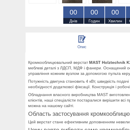
0
0
0
0
0
0
Днів
Годин
Хвилин
Опис
Кромкооблицювальний верстат
MAST Holztechnik 
меблеві деталі з ЛДСП, МДФ і фанери. Оснащений ос
управління кожним вузлом за допомогою пульта керу
Потужність двигуна становить 4 кВт, швидкість пода
необхідності додаткової фіксації. Конструкція і роб
Обладнання власного виробництва MAST виготовлене з 
клієнтів, наші спеціалісти постаралися вирішити в
можна на нашому сайті.
Область застосування кромкооблицю
Цей верстат стане ефективним доповненням невеликих
Чому варто вибрати саме кромкообл