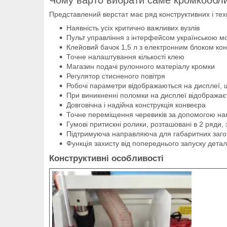
Представлений верстат має ряд конструктивних і тех
Наявність усіх критично важливих вузлів
Пульт управління з інтерфейсом українською 
Клейовий бачок 1,5 л з електронним блоком к
Точне налаштування кількості клею
Магазин подачі рулонного матеріалу кромки
Регулятор стисненого повітря
Робочі параметри відображаються на дисплеї, 
При виникненні поломки на дисплеї відображаєть
Довговічна і надійна конструкція конвеєра
Точне переміщення черевиків за допомогою нап
Гумові притискні ролики, розташовані в 2 ряди,
Підтримуюча направляюча для габаритних заго
Функція захисту від попереднього запуску детал
Конструктивні особливості