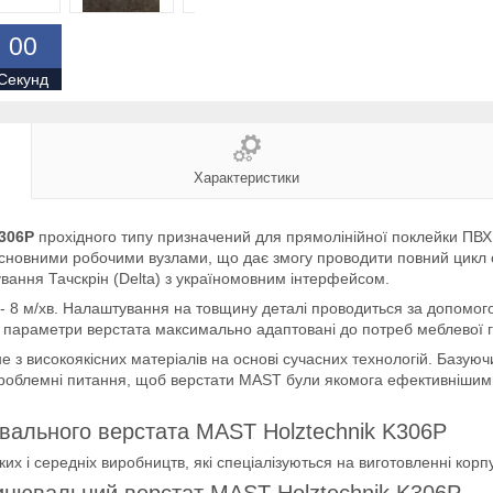
0
0
Секунд
Характеристики
K306Р
прохідного типу призначений для прямолінійної поклейки ПВ
новними робочими вузлами, що дає змогу проводити повний цикл об
вання Тачскрін (Delta) з україномовним інтерфейсом.
чі - 8 м/хв. Налаштування на товщину деталі проводиться за допомо
очі параметри верстата максимально адаптовані до потреб меблевої г
високоякісних матеріалів на основі сучасних технологій. Базуючись
сі проблемні питання, щоб верстати MAST були якомога ефективніши
вального верстата MAST Holztechnik K306Р
 і середніх виробництв, які спеціалізуються на виготовленні корп
ицювальний верстат MAST Holztechnik K306Р