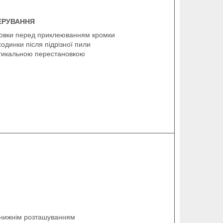
ЕРУВАННЯ
овки перед приклеюванням кромки
ходинки після підрізної пили
ртикальною перестановкою
з нижнім розташуванням