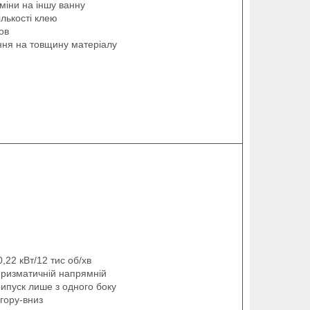
міни на іншу ванну
лькості клею
ов
ння на товщину матеріалу
,22 кВт/12 тис об/хв
ризматичній напрямній
рипуск лише з одного боку
вгору-вниз