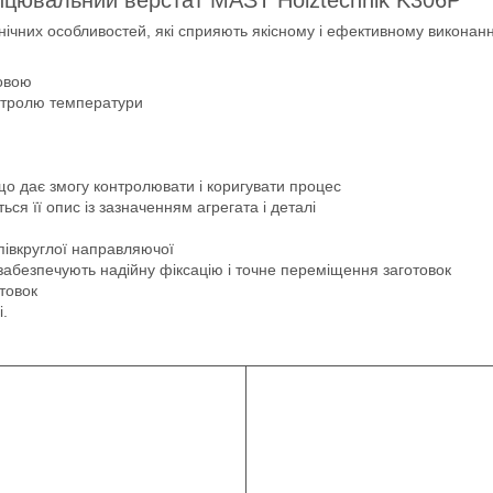
нічних особливостей, які сприяють якісному і ефективному виконан
мовою
онтролю температури
що дає змогу контролювати і коригувати процес
ся її опис із зазначенням агрегата і деталі
івкруглої направляючої
 забезпечують надійну фіксацію і точне переміщення заготовок
товок
і.