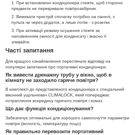
При встановленні кондиціонера стежте, щоб сторонні
предмети не перекривали повітрозабірник.
Вимикати пристрій спочатку потрібно на панелі, з
пульта чи через додаток, а лише потім - з розетки.
При активації режиму осушення стежте за
наповненням ємності для конденсату і вчасно її
зливайте.
Часті запитання
Для кращого ознайомлення перегляньте відповіді на
популярні запитання про портативні кондиціонери.
Як вивести дренажну трубу у вікно, щоб в
кімнату не заходило гаряче повітря?
В комплекті до представленого кондиціонера є спеціальний
віконний ущільнювач CLIMALOCK, який попереджає
потрапляння всередину гарячого повітря і комах.
Що дає функція кондиціонування?
Забезпечує оптимальні для хорошого самопочуття параметри
повітря (вологість, температуру тощо).
Як правильно перевозити портативний