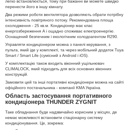
легко встановлюється, тому при бажанні ви можете швидко
перенести його в іншу кімнату.
Два режими роботи вентилятора дозволяють обрати потрібну
інтенсивність повітряного потоку. Рекомендована площа
охолодження - 25 кв.м. Кондиціонер має клас
енергозбереження А і ощадно споживає електроенергію.
Оснащений безпечним і екологічним холодоагентом R290.
Управляти кондиціонером можна з панелі керування, з
пульта, який іде у комплекті, та через мобільний додаток Tuya
Smart / Smart Life (сумісний з Android і iOS).
У комплектацію також входить віконний ущільнювач
CLIMALOCK, який підходить для всіх основних віконних
конструкцій.
Замовити цей та інші портативні кондиціонери можна на сайті
офіційного постачальника - компанії KMA Україна.
Область застосування портативного
кондиціонера THUNDER ZYGNIT
Таке обладнання буде надзвичайно корисним у місцях, де
немає можливості встановити стаціонарну систему
кондиціонування. Це, зокрема: