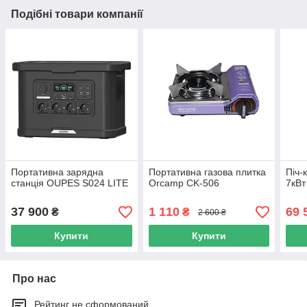
Подібні товари компанії
Портативна зарядна
Портативна газова плитка
Піч-
станція OUPES S024 LITE
Orcamp CK-506
7кВт
37 900
1 110
69 
₴
₴
2 600 ₴
Купити
Купити
Про нас
Рейтинг не сформований