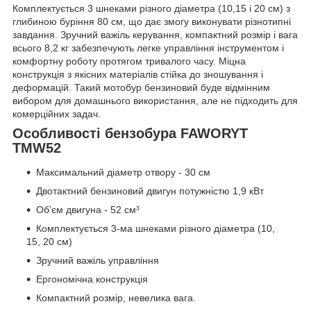
Комплектується 3 шнеками різного діаметра (10,15 і 20 см) з
глибиною буріння 80 см, що дає змогу виконувати різнотипні
завдання. Зручний важіль керування, компактний розмір і вага
всього 8,2 кг забезпечують легке управління інструментом і
комфортну роботу протягом тривалого часу. Міцна
конструкція з якісних матеріалів стійка до зношування і
деформацій. Такий мотобур бензиновий буде відмінним
вибором для домашнього використання, але не підходить для
комерційних задач.
Особливості бензобура FAWORYT
TMW52
Максимальний діаметр отвору - 30 см
Двотактний бензиновий двигун потужністю 1,9 кВт
Об’єм двигуна - 52 см³
Комплектується 3-ма шнеками різного діаметра (10,
15, 20 см)
Зручний важіль управління
Ергономічна конструкція
Компактний розмір, невелика вага.