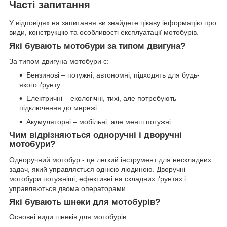
Часті запитання
У відповідях на запитання ви знайдете цікаву інформацію про
види, конструкцію та особливості експлуатації мотобурів.
Які бувають мотобури за типом двигуна?
За типом двигуна мотобури є:
Бензинові – потужні, автономні, підходять для будь-
якого ґрунту
Електричні – екологічні, тихі, але потребують
підключення до мережі
Акумуляторні – мобільні, але менш потужні.
Чим відрізняються одноручні і дворучні
мотобури?
Одноручний мотобур - це легкий інструмент для нескладних
задач, який управляється однією людиною. Дворучні
мотобури потужніші, ефективні на складних ґрунтах і
управляються двома операторами.
Які бувають шнеки для мотобурів?
Основні види шнеків для мотобурів: