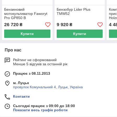
Бензиновий
Бензобур Lider Plus
Комп
мотокультиватор Faworyt
TMW52
прис
Pro GP850 B
Hol
26 720
9 920
4 4
₴
₴
Купити
Купити
Про нас
Рейтинг не сформований
Менше 5 відгуків за останній рік
Працює з 08.11.2013
м. Луцьк
провулок Комунальний 4, Луцьк, Україна
Контакти
Сьогодні працює з 09:00 до 18:00
Показати весь графік роботи