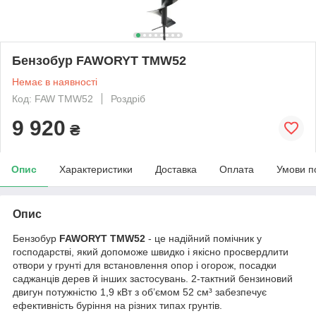
Бензобур FAWORYT TMW52
Немає в наявності
Код: FAW TMW52
Роздріб
9 920
₴
Опис
Характеристики
Доставка
Оплата
Умови п
Опис
Бензобур
FAWORYT TMW52
- це надійний помічник у
господарстві, який допоможе швидко і якісно просвердлити
отвори у грунті для встановлення опор і огорож, посадки
саджанців дерев й інших застосувань. 2-тактний бензиновий
двигун потужністю 1,9 кВт з об’ємом 52 см³ забезпечує
ефективність буріння на різних типах грунтів.