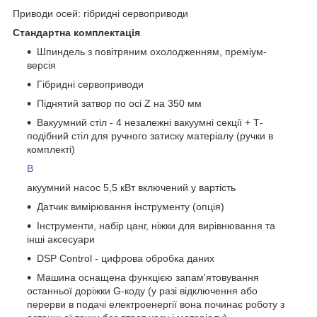
Приводи осей: гібридні сервоприводи
Стандартна комплектація
Шпиндель з повітряним охолодженням, преміум-
версія
Гібридні сервоприводи
Піднятий затвор по осі Z на 350 мм
Вакуумний стіл - 4 незалежні вакуумні секції + Т-
подібний стіл для ручного затиску матеріалу (ручки в
комплекті)
В
акуумний насос 5,5 кВт включений у вартість
Датчик вимірювання інструменту (опція)
Інструменти, набір цанг, ніжки для вирівнювання та
інші аксесуари
DSP Control - цифрова обробка даних
Машина оснащена функцією запам'ятовування
останньої доріжки G-коду (у разі відключення або
перерви в подачі електроенергії вона починає роботу з