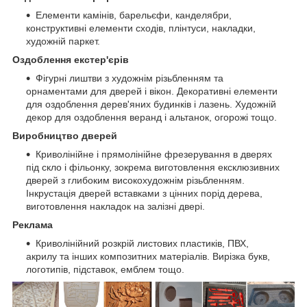
Елементи камінів, барельєфи, канделябри,
конструктивні елементи сходів, плінтуси, накладки,
художній паркет.
Оздоблення екстер'єрів
Фігурні лиштви з художнім різьбленням та
орнаментами для дверей і вікон. Декоративні елементи
для оздоблення дерев'яних будинків і лазень. Художній
декор для оздоблення веранд і альтанок, огорожі тощо.
Виробництво дверей
Криволінійне і прямолінійне фрезерування в дверях
під скло і фільонку, зокрема виготовлення ексклюзивних
дверей з глибоким високохудожнім різьбленням.
Інкрустація дверей вставками з цінних порід дерева,
виготовлення накладок на залізні двері.
Реклама
Криволінійний розкрій листових пластиків, ПВХ,
акрилу та інших композитних матеріалів. Вирізка букв,
логотипів, підставок, емблем тощо.