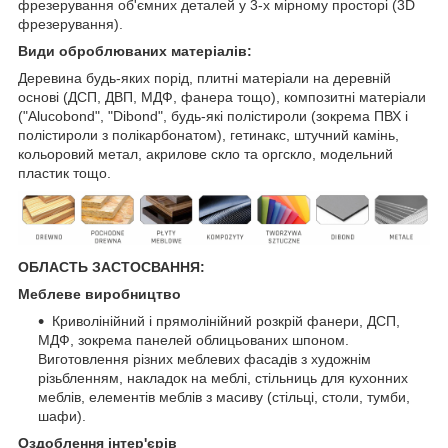
фрезерування об'ємних деталей у 3-х мірному просторі (3D
фрезерування).
Види оброблюваних матеріалів:
Деревина будь-яких порід, плитні матеріали на деревній
основі (ДСП, ДВП, МДФ, фанера тощо), композитні матеріали
("Alucobond", "Dibond", будь-які полістироли (зокрема ПВХ і
полістироли з полікарбонатом), гетинакс, штучний камінь,
кольоровий метал, акрилове скло та оргскло, модельний
пластик тощо.
ОБЛАСТЬ ЗАСТОСВАННЯ:
Меблеве виробництво
Криволінійний і прямолінійний розкрій фанери, ДСП,
МДФ, зокрема панелей облицьованих шпоном.
Виготовлення різних меблевих фасадів з художнім
різьбленням, накладок на меблі, стільниць для кухонних
меблів, елементів меблів з масиву (стільці, столи, тумби,
шафи).
Оздоблення інтер'єрів