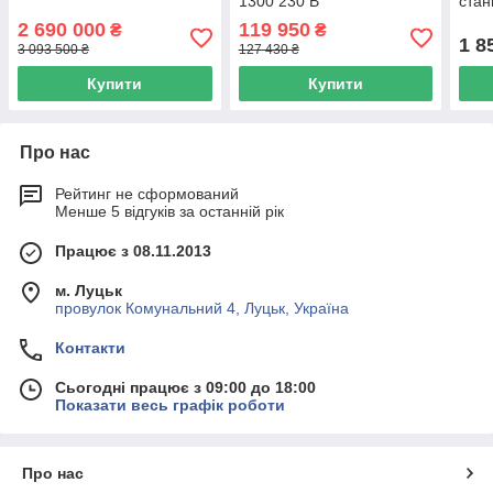
1300 230 В
ста
CK7
2 690 000
119 950
₴
₴
1 8
3 093 500 ₴
127 430 ₴
Купити
Купити
Про нас
Рейтинг не сформований
Менше 5 відгуків за останній рік
Працює з 08.11.2013
м. Луцьк
провулок Комунальний 4, Луцьк, Україна
Контакти
Сьогодні працює з 09:00 до 18:00
Показати весь графік роботи
Про нас