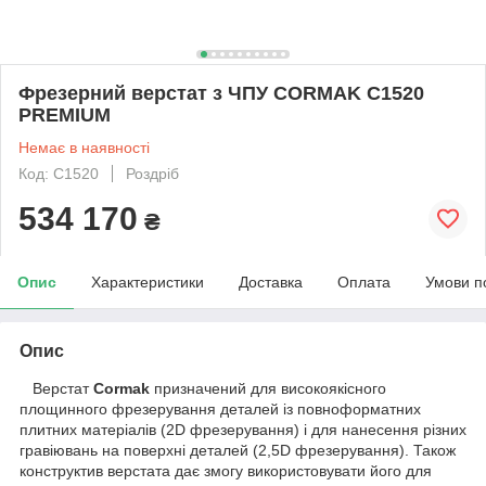
Фрезерний верстат з ЧПУ CORMAK C1520
PREMIUM
Немає в наявності
Код: C1520
Роздріб
534 170
₴
Опис
Характеристики
Доставка
Оплата
Умови п
Опис
Верстат
Сormak
призначений для високоякісного
площинного фрезерування деталей із повноформатних
плитних матеріалів (2D фрезерування) і для нанесення різних
гравіювань на поверхні деталей (2,5D фрезерування). Також
конструктив верстата дає змогу використовувати його для