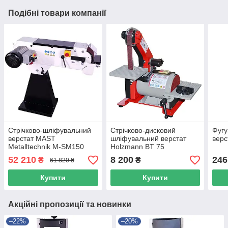
Подібні товари компанії
Стрічково-шліфувальний
Стрічково-дисковий
Фугу
верстат MAST
шліфувальний верстат
верс
Metalltechnik M-SM150
Holzmann BT 75
52 210
8 200
246
₴
₴
61 820 ₴
Купити
Купити
Акційні пропозиції та новинки
–22%
–20%