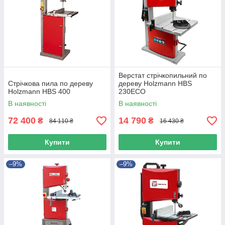
Верстат стрічкопильний по
Стрічкова пила по дереву
дереву Holzmann HBS
Holzmann HBS 400
230ECO
В наявності
В наявності
72 400
14 790
₴
₴
84 110 ₴
16 430 ₴
Купити
Купити
–9%
–9%