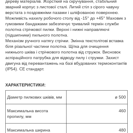
дереву матеріалів. Жорсткий на скручування, стабільний
зварний корпус з листової сталі. Литий стіл з сірого чавуну
верстата з поздовжніми пазами і шліфованою поверхнею.
Можливість нахилу робочого столу від -15° до +45° Маховик з
гумовими бандажами забезпечує тривалий термін служби
полотна стрічкової пилки. Верхні і нижні направляючі
(підшипники) пильного полотна.
Механізм ручного натягу стрічки. Змінна текстолітові вставка
біля різальної частини полотна. Щітка для очищення
нижнього шківа і стрічкового полотна від стружок. Висновок
аспіраційного патрубка для відводу пилу і стружки. Захист
двигуна від перевантажень на базі вбудованих термоконтактів
(IP54). СЕ стандарт.
ХАРАКТЕРИСТИКИ:
Діаметр пилкових шківів, мм
ø 500
Максимальна висота
460
пропилу, мм
Максимальна ширина
480