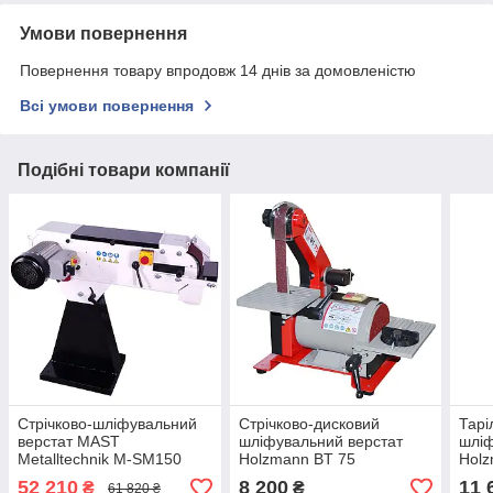
Умови повернення
Повернення товару впродовж 14 днів за домовленістю
Всі умови повернення
Подібні товари компанії
Стрічково-шліфувальний
Стрічково-дисковий
Тарі
верстат MAST
шліфувальний верстат
шліф
Metalltechnik M-SM150
Holzmann BT 75
Holz
52 210
8 200
11 
₴
₴
61 820 ₴