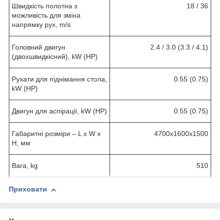
Швидкість полотна з
18 / 36
можливість для зміна
напрямку рух, m/s
Головний двигун
2.4 / 3.0 (3.3 / 4.1)
(двохшвидкісний), kW (HP)
Рухати для піднімання стола,
0.55 (0.75)
kW (HP)
Двигун для аспірації, kW (HP)
0.55 (0.75)
Габаритні розміри – L x W x
4700x1600x1500
H, мм
Вага, kg
510
Приховати