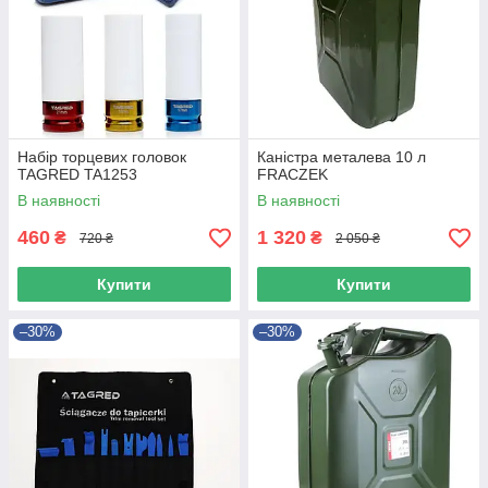
Набір торцевих головок
Каністра металева 10 л
TAGRED TA1253
FRACZEK
В наявності
В наявності
460
1 320
₴
₴
720 ₴
2 050 ₴
Купити
Купити
–30%
–30%