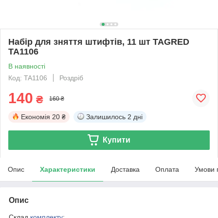
Набір для зняття штифтів, 11 шт TAGRED
TA1106
В наявності
Код: TA1106
Роздріб
140
₴
160 ₴
Економія
20 ₴
Залишилось
2 дні
Купити
Опис
Характеристики
Доставка
Оплата
Умови 
Опис
Склад
комплекту
: