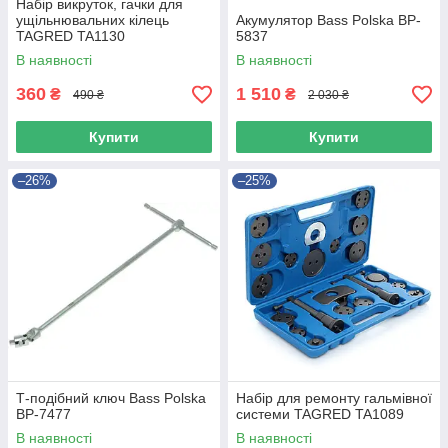
Набір викруток, гачки для
ущільнювальних кілець
Акумулятор Bass Polska BP-
TAGRED TA1130
5837
В наявності
В наявності
360
1 510
₴
₴
490 ₴
2 030 ₴
Купити
Купити
–26%
–25%
Т-подібний ключ Bass Polska
Набір для ремонту гальмівної
BP-7477
системи TAGRED TA1089
В наявності
В наявності