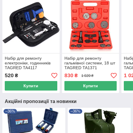
Набір для ремонту
Набір для ремонту
Набі
електроніки, годинників
гальмівної системи, 18 шт
галь
TAGRED TA4117
TAGRED TA1371
TAG
520
830
1 0
₴
₴
1 020 ₴
Купити
Купити
Акційні пропозиції та новинки
–36%
–36%