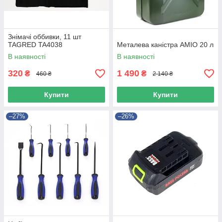
Знімачі оббивки, 11 шт
TAGRED TA4038
Металева каністра AMIO 20 л
В наявності
В наявності
320
1 490
₴
₴
460 ₴
2 140 ₴
Купити
Купити
–27%
–26%