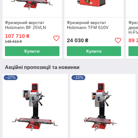
Фрезерний верстат
Фрезерний верстат
Фрез
Holzmann BF 25VLN
Holzmann TFM 610V
дере
H-F
107 710
₴
24 030
89 
₴
148 410 ₴
Купити
Купити
Акційні пропозиції та новинки
–27%
–15%