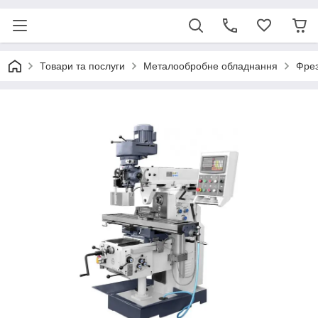
Товари та послуги
Металообробне обладнання
Фрез