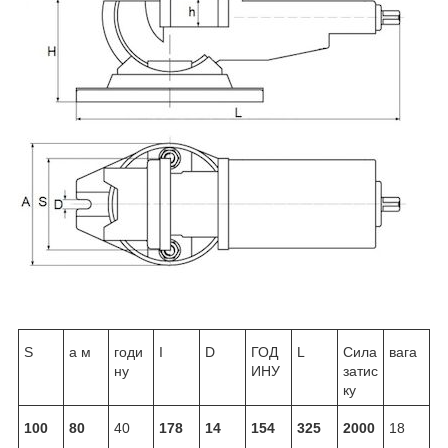
S
а
м
годи
І
D
ГОД
L
Сила
вага
ну
ИНУ
затис
ку
100
80
40
178
14
154
325
2000
18