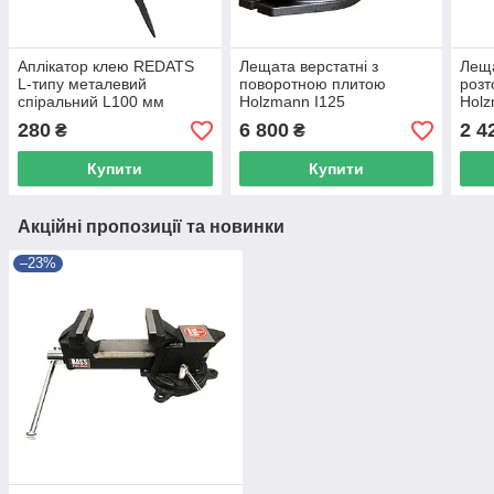
Аплікатор клею REDATS
Лещата верстатні з
Лещ
L-типу металевий
поворотною плитою
розт
спіральний L100 мм
Holzmann I125
Hol
280
6 800
2 4
₴
₴
Купити
Купити
Акційні пропозиції та новинки
–23%