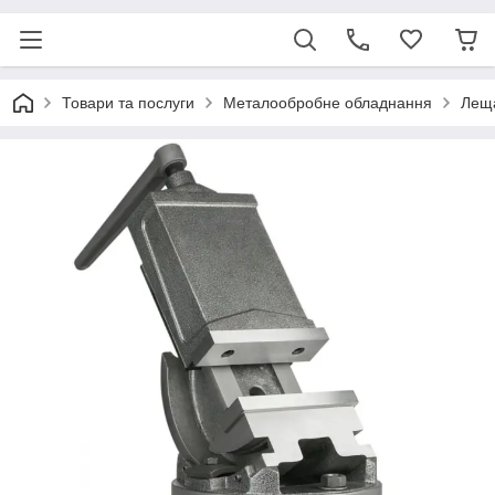
Товари та послуги
Металообробне обладнання
Лещ