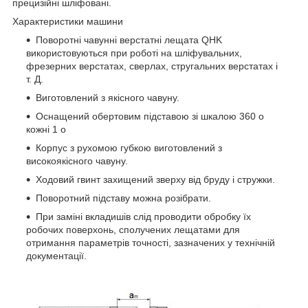
прецизійні шліфовані.
Характеристики машини
Поворотні чавунні верстатні лещата QHK
використовуються при роботі на шліфувальних,
фрезерних верстатах, сверлах, стругальних верстатах і
т. Д.
Виготовлений з якісного чавуну.
Оснащений обертовим підставою зі шкалою 360
o
кожні 1
o
Корпус з рухомою губкою виготовлений з
високоякісного чавуну.
Ходовий гвинт захищений зверху від бруду і стружки.
Поворотний підставу можна розібрати.
При заміні вкладишів слід проводити обробку їх
робочих поверхонь, сполучених лещатами для
отримання параметрів точності, зазначених у технічній
документації.