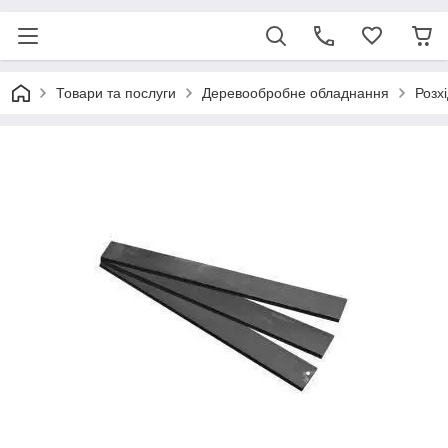
Товари та послуги
Деревообробне обладнання
Розх