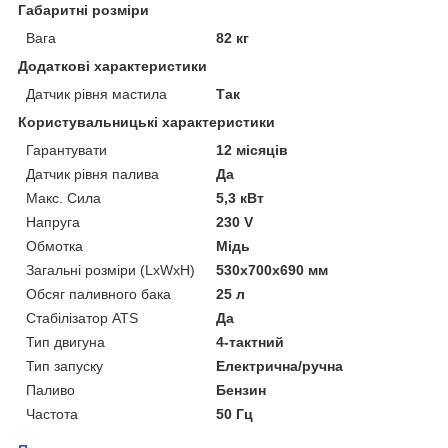
Габаритні розміри
Вага
82 кг
Додаткові характеристики
Датчик рівня мастила
Так
Користувальницькі характеристики
Гарантувати
12 місяців
Датчик рівня палива
Да
Макс. Сила
5,3 кВт
Напруга
230 V
Обмотка
Мідь
Загальні розміри (LxWxH)
530х700х690 мм
Обсяг паливного бака
25 л
Стабілізатор ATS
Да
Тип двигуна
4-тактний
Тип запуску
Електрична/ручна
Паливо
Бензин
Частота
50 Гц