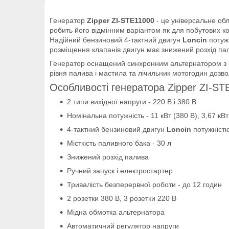
Генератор
Zipper ZI-STE11000
- це універсальне обл
робить його відмінним варіантом як для побутових кор
Надійний бензиновий 4-тактний двигун
Loncin
потуж
розміщення клапанів двигун має знижений розхід па
Генератор оснащений синхронним альтернатором з мід
рівня палива і мастила та лічильник мотогодин дозв
Особливості генератора Zipper ZI-ST
2 типи вихідної напруги - 220 В і 380 В
Номінальна потужність - 11 кВт (380 В), 3,67 кВт
4-тактний бензиновий двигун
Loncin
потужністю
Місткість паливного бака - 30 л
Знижений розхід палива
Ручний запуск і електростартер
Тривалість безперервної роботи - до 12 годин
2 розетки 380 В, 3 розетки 220 В
Мідна обмотка альтернатора
Автоматичний регулятор напруги