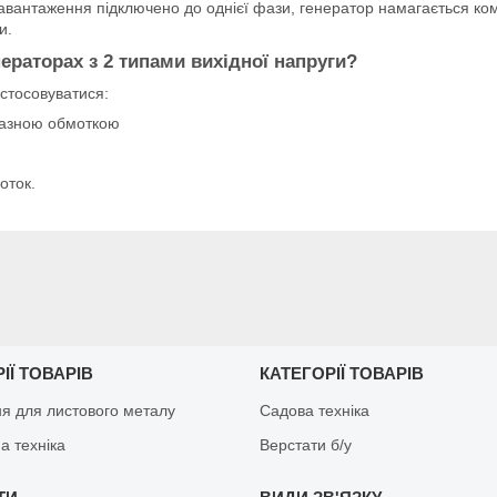
 навантаження підключено до однієї фази, генератор намагається к
и.
ераторах з 2 типами вихідної напруги?
астосовуватися:
фазною обмоткою
оток.
ІЇ ТОВАРІВ
КАТЕГОРІЇ ТОВАРІВ
я для листового металу
Садова техніка
а техніка
Верстати б/у