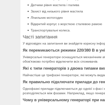
Датчики рівня мастила і палива
Захист від низького рівня мастила
Лічильник мотогодин
Відкритий корпус з жорсткою сталевою рамою
Транспортувальні колеса.
Часті запитання
У відповідях на запитання ви знайдете корисну інфор
Як перемикаються режими 220/380 В в ун
Універсальні генератори оснащуються механічним а
обов’язково потрібно відключити всіх споживачів.
Які є типи генераторів з двома типами ви
Найчастіше це трифазні генератори, які можуть видав
Як правильно підключати прилади до ген
Однофазні прилади підключаються до однієї з фаз і
розподіляється між фазами. Наприклад, якщо генерат
Чому в універсальному генераторі при на