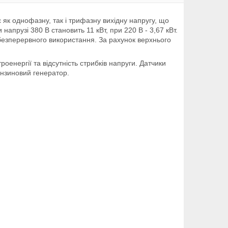
 як однофазну, так і трифазну вихідну напругу, що
апрузі 380 В становить 11 кВт, при 220 В - 3,67 кВт.
 безперервного використання. За рахунок верхнього
нергії та відсутність стрибків напруги. Датчики
ензиновий генератор.