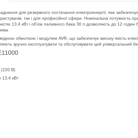
аднання для резервного постачання електроенергії, яке забезпечує
истувачів, так і для професійної сфери. Номінальна потужність при н
ністю 13,4 кВт і об’єм паливного бака 30 л дозволяють до 12 годин
лива.
ною обмоткою і модулем AVR, що забезпечує високу якість електрое
оляють зручно експлуатувати та обслуговувати цей універсальний б
E11000
 (220 В)
 13,4 кВт