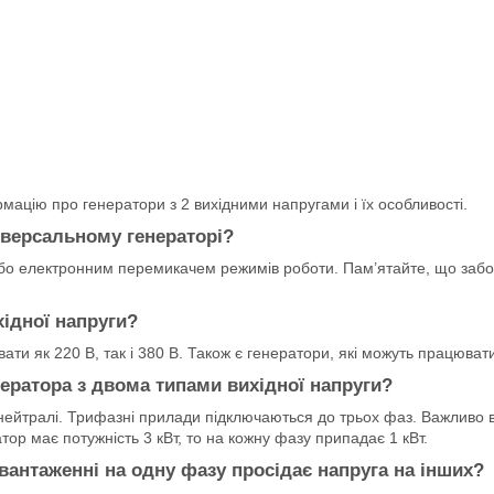
мацію про генератори з 2 вихідними напругами і їх особливості.
іверсальному генераторі?
бо електронним перемикачем режимів роботи. Пам’ятайте, що заб
хідної напруги?
ати як 220 В, так і 380 В. Також є генератори, які можуть працюват
ератора з двома типами вихідної напруги?
 нейтралі. Трифазні прилади підключаються до трьох фаз. Важливо 
ор має потужність 3 кВт, то на кожну фазу припадає 1 кВт.
вантаженні на одну фазу просідає напруга на інших?