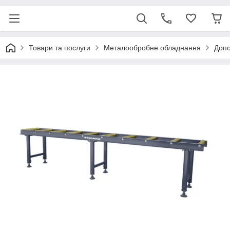
Товари та послуги
Металообробне обладнання
Допо