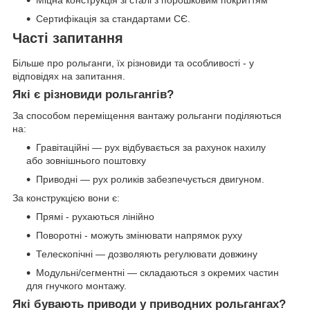
Міцна конструкція зі сталі з порошковим покриттям
Сертифікація за стандартами СЄ.
Часті запитання
Більше про рольганги, їх різновиди та особливості - у
відповідях на запитання.
Які є різновиди рольгангів?
За способом переміщення вантажу рольганги поділяються
на:
Гравітаційні — рух відбувається за рахунок нахилу
або зовнішнього поштовху
Приводні — рух роликів забезпечується двигуном.
За конструкцією вони є:
Прямі - рухаються лінійно
Поворотні - можуть змінювати напрямок руху
Телескопічні — дозволяють регулювати довжину
Модульні/сегментні — складаються з окремих частин
для гнучкого монтажу.
Які бувають приводи у приводних рольгангах?