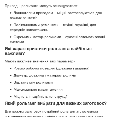
Приводні рольганги можуть оснащуватися:
Ланцюговим приводом – міцні, застосовуються для
важких вантажів
Поліклиновими ременями – тихіші, гнучкіші, для
середніх навантажень
Окремими мотор-роликами – сучасні автоматизовані
системи.
Які характеристики рольганга найбільш
важливі?
Мають важливе значення такі параметри:
Розмір робочої поверхні (довжина і ширина)
Діаметр, довжина і матеріал роликів
Відстань між роликами
Максимальне навантаження
Міцність і надійність конструкції.
Який рольганг вибрати для важких заготовок?
Для важких заготовок потрібний рольганг зі сталевими
посиленими роликами і мінімальною відстанню між ними.