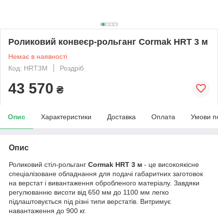
Роликовий конвеєр-рольганг Cormak HRT 3 м
Немає в наявності
Код: HRT3M
Роздріб
43 570
₴
Опис
Характеристики
Доставка
Оплата
Умови п
Опис
Роликовий стіл-рольганг
Cormak HRT 3 м
- це високоякісне
спеціалізоване обладнання для подачі габаритних заготовок
на верстат і вивантаження обробленого матеріалу. Завдяки
регулюванню висоти від 650 мм до 1100 мм легко
підлаштовується під різні типи верстатів. Витримує
навантаження до 900 кг.