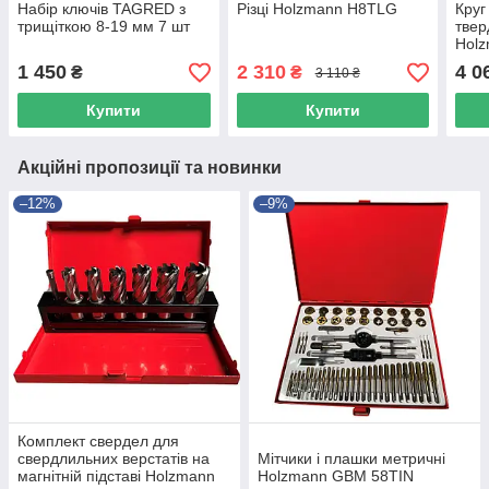
Набір ключів TAGRED з
Різці Holzmann H8TLG
Круг
трищіткою 8-19 мм 7 шт
твер
Hol
1 450
2 310
4 0
₴
₴
3 110 ₴
Купити
Купити
Акційні пропозиції та новинки
–12%
–9%
Комплект свердел для
свердлильних верстатів на
Мітчики і плашки метричні
магнітній підставі Holzmann
Holzmann GBM 58TIN