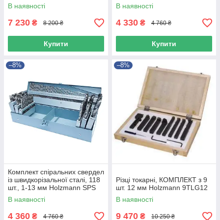
MBM7TLG
В наявності
В наявності
7 230
4 330
₴
₴
8 200 ₴
4 760 ₴
Купити
Купити
–8%
–8%
Комплект спіральних свердел
із швидкорізальної сталі, 118
Різці токарні, КОМПЛЕКТ з 9
шт., 1-13 мм Holzmann SPS
шт. 12 мм Holzmann 9TLG12
118
В наявності
В наявності
4 360
9 470
₴
₴
4 760 ₴
10 250 ₴