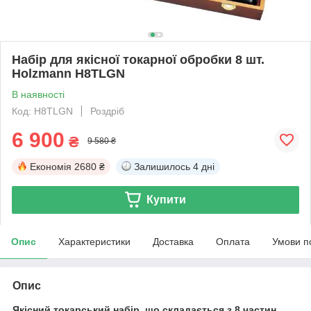
Набір для якісної токарної обробки 8 шт.
Holzmann H8TLGN
В наявності
Код: H8TLGN
Роздріб
6 900
₴
9 580 ₴
Економія
2680 ₴
Залишилось
4 дні
Купити
Опис
Характеристики
Доставка
Оплата
Умови п
Опис
Якісний токарський набір, що складається з 8 частин