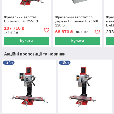
Фрезерний верстат
Фрезерний верстат по
Фрез
Holzmann BF 25VLN
дереву Holzmann FS 160L
мет
220 В
Elek
107 710
₴
68 870
233
₴
84 110 ₴
148 410 ₴
Купити
Купити
Акційні пропозиції та новинки
–27%
–15%