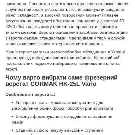
виконання. Поворотна вертикальна фрезерна головка і піноля
з ручним приводом дозволяють якісно виконувати завдання
різної складності, а високий поворотний момент і плавне
регулювання швидкості обертання шпинделя у діапазоні 50-
2250 об/хв дають змогу ефективно працювати з різними
типами металів. Верстат оснащений засобами безпеки згідно
з європейськими стандартами і має тривалий термін служби
завдяки високоякісним матеріалам виготовлення.
Наш інтернет магазин металообробне обладнання в Україні
пропонує від провідних світових виробників. Як офіційний
постачальник, надаємо найкраще співвідношення ціни та
якості.
Чому варто вибрати саме фрезерний
верстат CORMAK HK-25L Vario
Особливості верстата:
Універсальність - може застосовуватися для
виготовлення різних форм і обробки різних металів
Виконує фрезерування, свердління та нарізання
різьби
Станина з сірого чавуну з високим ступенем