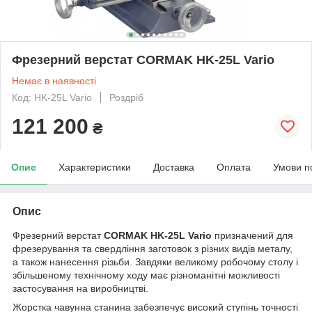
Фрезерний верстат CORMAK HK-25L Vario
Немає в наявності
Код: HK-25L Vario
Роздріб
121 200
₴
Опис
Характеристики
Доставка
Оплата
Умови п
Опис
Фрезерний верстат
CORMAK HK-25L Vario
призначений для
фрезерування та свердління заготовок з різних видів металу,
а також нанесення різьби. Завдяки великому робочому столу і
збільшеному технічному ходу має різноманітні можливості
застосування на виробництві.
Жорстка чавунна станина забезпечує високий ступінь точності