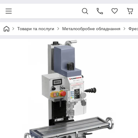
Товари та послуги
Металообробне обладнання
Фрез