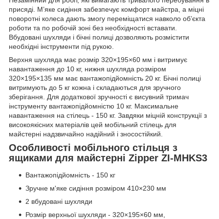
присяді. М’яке сидіння забезпечує комфорт майстра, а міцні
поворотні колеса дають змогу переміщатися навколо об’єкта
роботи та по робочій зоні без необхідності вставати.
Вбудовані шухляди і бічні полиці дозволяють розмістити
необхідні інструменти під рукою.
Верхня шухляда має розмір 320×195×60 мм і витримує
навантаження до 10 кг, нижня шухляда розміром
320×195×135 мм має вантажопідйомність 20 кг. Бічні полиці
витримують до 5 кг кожна і складаються для зручного
зберігання. Для додаткової зручності є висувний тримач
інструменту вантажопідйомністю 10 кг. Максимальне
навантаження на стілець - 150 кг. Завдяки міцній конструкції з
високоякісних матеріалів цей мобільний стілець для
майстерні надзвичайно надійний і зносостійкий.
Особливості мобільного стільця з
ящиками для майстерні Zipper ZI-MHKS3
Вантажопідйомність - 150 кг
Зручне м'яке сидіння розміром 410×230 мм
2 вбудовані шухляди
Розмір верхньої шухляди - 320×195×60 мм,