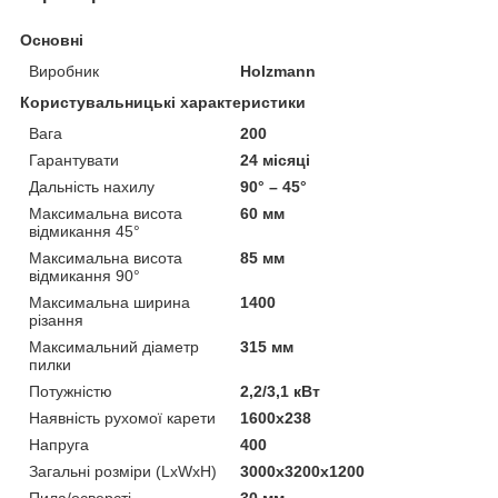
Основні
Виробник
Holzmann
Користувальницькі характеристики
Вага
200
Гарантувати
24 місяці
Дальність нахилу
90° – 45°
Максимальна висота
60 мм
відмикання 45°
Максимальна висота
85 мм
відмикання 90°
Максимальна ширина
1400
різання
Максимальний діаметр
315 мм
пилки
Потужністю
2,2/3,1 кВт
Наявність рухомої карети
1600x238
Напруга
400
Загальні розміри (LxWxH)
3000x3200x1200
Пила/осверсті
30 мм