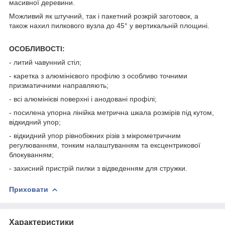
масивної деревини.
Можливий як штучний, так і пакетний розкрій заготовок, а
також нахил пилкового вузла до 45° у вертикальній площині.
ОСОБЛИВОСТІ:
- литий чавунний стіл;
- каретка з алюмінієвого профілю з особливо точними
призматичними направляють;
- всі алюмінієві поверхні і анодовані профілі;
- посилена упорна лінійка метрична шкала розмірів під кутом,
відкидний упор;
- відкидний упор рівнобіжних різів з мікрометричним
регулюванням, тонким налаштуванням та ексцентрикової
блокуванням;
- захисний пристрій пилки з відведенням для стружки.
Приховати
Характеристики