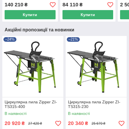
140 210
84 110
2 5
₴
₴
Купити
Купити
Акційні пропозиції та новинки
–24%
–21%
Циркулярна пила Zipper ZI-
Циркулярна пила Zipper ZI-
TS315-400
TS315-230
В наявності
В наявності
20 920
20 340
₴
₴
27 420 ₴
25 670 ₴