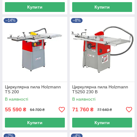
Купити
Купити
–14%
–8%
Циркулярна пила Holzmann
Циркулярна пила Holzmann
TS 200
TS250 230 В
В наявності
В наявності
55 590
71 760
₴
₴
64 700 ₴
77 640 ₴
Купити
Купити
–7%
–4%