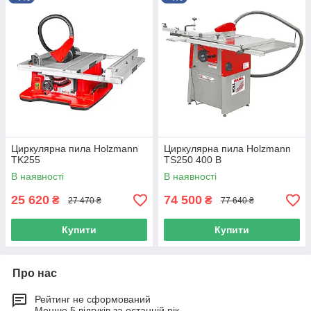
Циркулярна пила Holzmann
Циркулярна пила Holzmann
TK255
TS250 400 В
В наявності
В наявності
25 620
74 500
₴
₴
27 470 ₴
77 640 ₴
Купити
Купити
Про нас
Рейтинг не сформований
Менше 5 відгуків за останній рік