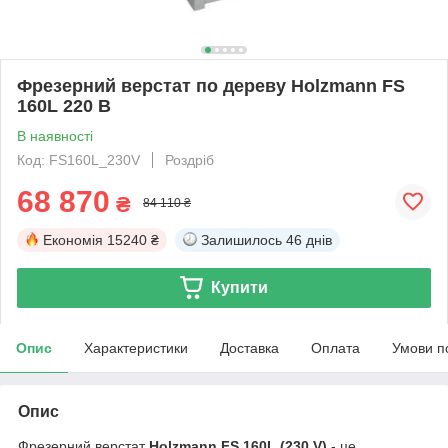
Фрезерний верстат по дереву Holzmann FS
160L 220 В
В наявності
Код: FS160L_230V
Роздріб
68 870
₴
84 110 ₴
Економія
15240 ₴
Залишилось
46 днів
Купити
Опис
Характеристики
Доставка
Оплата
Умови п
Опис
Фрезерний верстат
Holzmann FS 160L (230 V)
- це