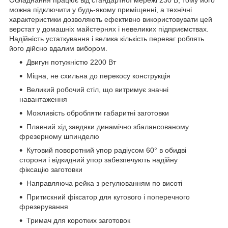
можна підключити у будь-якому приміщенні, а технічні
характеристики дозволяють ефективно використовувати цей
верстат у домашніх майстернях і невеликих підприємствах.
Надійність устаткування і велика кількість переваг роблять
його дійсно вдалим вибором.
Двигун потужністю 2200 Вт
Міцна, не схильна до перекосу конструкція
Великий робочий стіл, що витримує значні
навантаження
Можливість обробляти габаритні заготовки
Плавний хід завдяки динамічно збалансованому
фрезерному шпинделю
Кутовий поворотний упор радіусом 60° в обидві
сторони і відкидний упор забезпечують надійну
фіксацію заготовки
Направляюча рейка з регулюванням по висоті
Притискний фіксатор для кутового і поперечного
фрезерування
Тримач для коротких заготовок