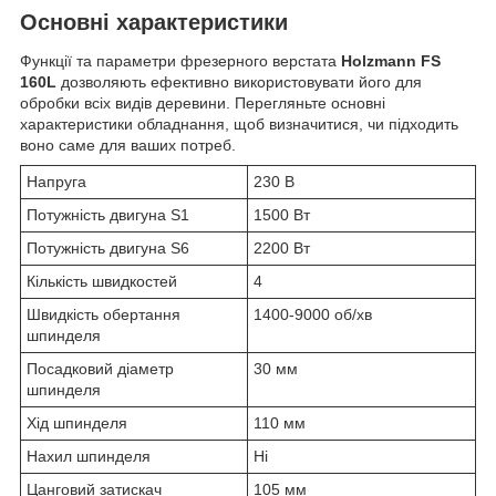
Основні характеристики
Функції та параметри фрезерного верстата
Holzmann FS
160L
дозволяють ефективно використовувати його для
обробки всіх видів деревини. Перегляньте основні
характеристики обладнання, щоб визначитися, чи підходить
воно саме для ваших потреб.
Напруга
230 В
Потужність двигуна S1
1500 Вт
Потужність двигуна S6
2200 Вт
Кількість швидкостей
4
Швидкість обертання
1400-9000 об/хв
шпинделя
Посадковий діаметр
30 мм
шпинделя
Хід шпинделя
110 мм
Нахил шпинделя
Ні
Цанговий затискач
105 мм