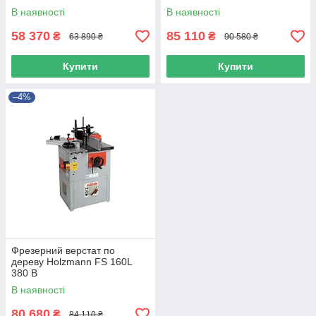
В наявності
В наявності
58 370
85 110
₴
₴
63 890 ₴
90 580 ₴
Купити
Купити
–4%
Фрезерний верстат по
дереву Holzmann FS 160L
380 В
В наявності
80 680
₴
84 110 ₴