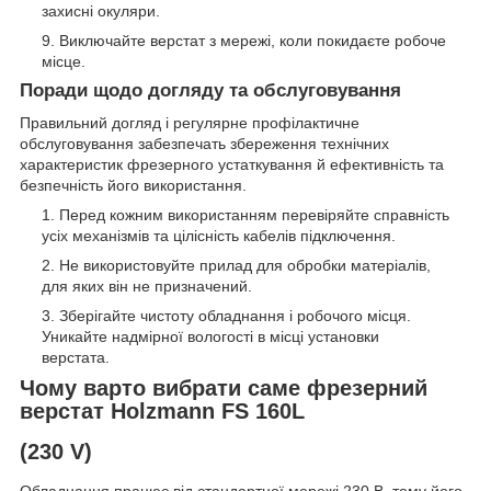
захисні окуляри.
Виключайте верстат з мережі, коли покидаєте робоче
місце.
Поради щодо догляду та обслуговування
Правильний догляд і регулярне профілактичне
обслуговування забезпечать збереження технічних
характеристик фрезерного устаткування й ефективність та
безпечність його використання.
Перед кожним використанням перевіряйте справність
усіх механізмів та цілісність кабелів підключення.
Не використовуйте прилад для обробки матеріалів,
для яких він не призначений.
Зберігайте чистоту обладнання і робочого місця.
Уникайте надмірної вологості в місці установки
верстата.
Чому варто вибрати саме фрезерний
верстат Holzmann FS 160L
(230 V)
Обладнання працює від стандартної мережі 230 В, тому його