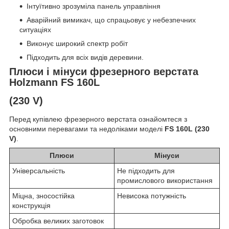
Інтуїтивно зрозуміла панель управління
Аварійний вимикач, що спрацьовує у небезпечних
ситуаціях
Виконує широкий спектр робіт
Підходить для всіх видів деревини.
Плюси і мінуси фрезерного верстата
Holzmann FS 160L
(230 V)
Перед купівлею фрезерного верстата ознайомтеся з
основними перевагами та недоліками моделі
FS 160L (230
V)
.
Плюси
Мінуси
Універсальність
Не підходить для
промислового використання
Міцна, зносостійка
Невисока потужність
конструкція
Обробка великих заготовок