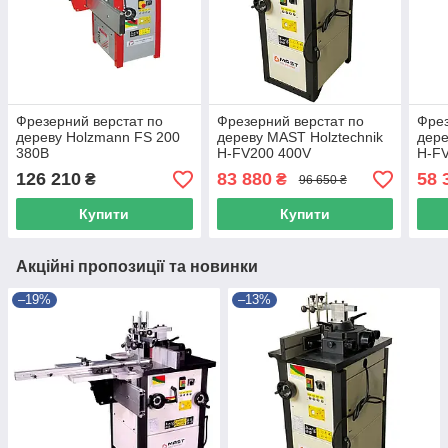
Фрезерний верстат по
Фрезерний верстат по
Фрез
дереву Holzmann FS 200
дереву MAST Holztechnik
дере
380В
H-FV200 400V
H-F
126 210
83 880
58 
₴
₴
96 650 ₴
Купити
Купити
Акційні пропозиції та новинки
–19%
–13%