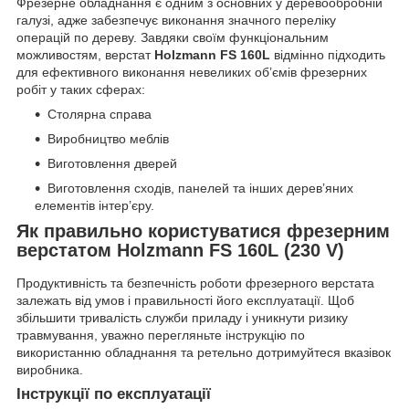
Фрезерне обладнання є одним з основних у деревообробній
галузі, адже забезпечує виконання значного переліку
операцій по дереву. Завдяки своїм функціональним
можливостям, верстат
Holzmann FS 160L
відмінно підходить
для ефективного виконання невеликих об’ємів фрезерних
робіт у таких сферах:
Столярна справа
Виробництво меблів
Виготовлення дверей
Виготовлення сходів, панелей та інших дерев’яних
елементів інтер’єру.
Як правильно користуватися фрезерним
верстатом Holzmann FS 160L (230 V)
Продуктивність та безпечність роботи фрезерного верстата
залежать від умов і правильності його експлуатації. Щоб
збільшити тривалість служби приладу і уникнути ризику
травмування, уважно перегляньте інструкцію по
використанню обладнання та ретельно дотримуйтеся вказівок
виробника.
Інструкції по експлуатації