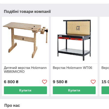
Подібні товари компанії
Дитячий верстак Holzmann
Верстак Holzmann WT06
Вер
WB80MICRO
6 800
9 580
15 
₴
₴
Купити
Купити
Про нас