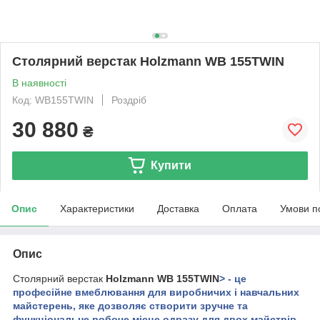
Столярний верстак Holzmann WB 155TWIN
В наявності
Код: WB155TWIN
Роздріб
30 880
₴
Купити
Опис
Характеристики
Доставка
Оплата
Умови п
Опис
Столярний верстак
Holzmann WB 155TWIN
> - це
професійне вмеблювання для виробничих і навчальних
майстерень, яке дозволяє створити зручне та
функціональне робоче місце одразу для двох майстрів.