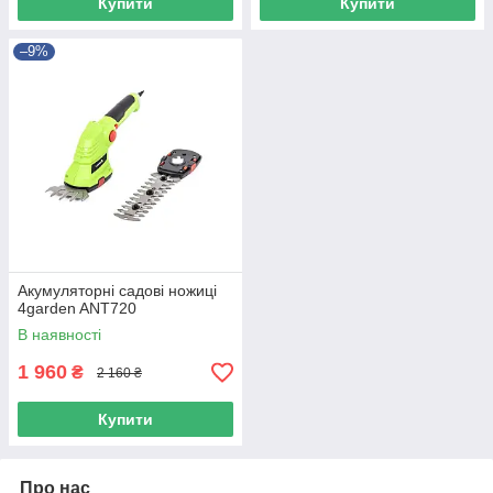
Купити
Купити
–9%
Акумуляторні садові ножиці
4garden ANT720
В наявності
1 960
₴
2 160 ₴
Купити
Про нас