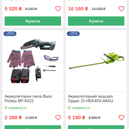
5 520
10 160
₴
₴
8 140 ₴
14 500 ₴
Купити
Купити
–25%
–25%
Акумуляторна пила Bass
Акумуляторний кущоріз
Polska BP-8322
Zipper ZI-HEK40V-AKKU
В наявності
В наявності
2 380
5 190
₴
₴
3 160 ₴
6 890 ₴