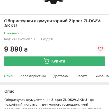
Обприскувач акумуляторний Zipper ZI-DS2V-
AKKU
В наявності
Код: ZI-DS2V-AKKU
Роздріб
9 890
₴
Купити
Опис
Характеристики
Доставка
Оплата
Умови п
Опис
Обприскувач акумуляторний
Zipper ZI-DS2V-AKKU
- це
незамінний інструмент для кожного господаря, який
полегшить догляд за рослинами і збереже ваш час. Відмінно