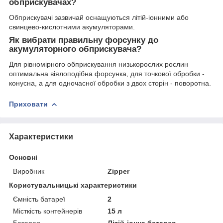
обприскувачах?
Обприскувачі зазвичай оснащуються літій-іонними або
свинцево-кислотними акумуляторами.
Як вибрати правильну форсунку до
акумуляторного обприскувача?
Для рівномірного обприскування низькорослих рослин
оптимальна віялоподібна форсунка, для точкової обробки -
конусна, а для одночасної обробки з двох сторін - поворотна.
Приховати
Характеристики
Основні
Виробник
Zipper
Користувальницькі характеристики
Ємність батареї
2
Місткість контейнерів
15 л
Батарея
Літій-іонна батарея