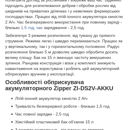
підходить для розпилювання добрив і обробки рослин від
шкідників на приватних ділянках і у невеликих фермерських
господарствах. Працює від літій-іонного акумулятора ємністю
2 А/ч. Час безперервного використання при повному заряді -
близько
1,5 год, ча
с заряджання - 2,5 год.
Забезпечує 3 режими розпилення, від туману до прямого
струменя. Режими легко і швидко перемикаються. Працює як
у вертикальному, так і у горизонтальному положенні. Радіус
розпилення близько 5 м дозволяє швидко обробити досить
велику площу. Бак на 15 л зменшує частоту вимушених
зупинок. Ранцева конструкція і візок у комплекті знижують
навантаження на користувача і роблять цей акумуляторний
обприскувач зручним у експлуатації.
Особливості обприскувача
акумуляторного Zipper ZI-DS2V-AKKU
Літій-іонний акумулятор ємністю 2 А/ч
Тривалість безперервної роботи - близько 1,5 год
Час повної зарядки - 2,5 год
Хімстійкий пластиковий бак об’ємом 15 л
3 режими розпилення - від туману до прямого