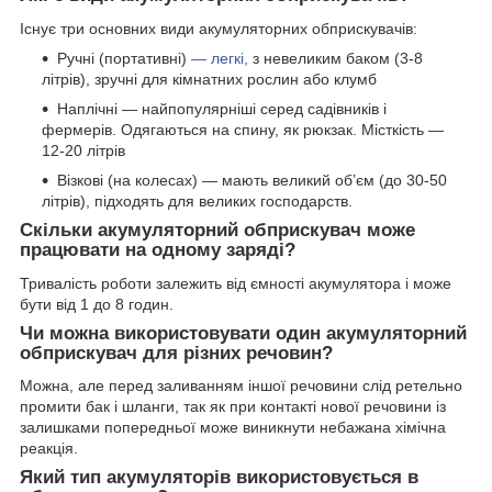
Існує три основних види акумуляторних обприскувачів:
Ручні (портативні)
— легкі,
з невеликим баком (3-8
літрів), зручні для кімнатних рослин або клумб
Наплічні — найпопулярніші серед садівників і
фермерів. Одягаються на спину, як рюкзак. Місткість —
12-20 літрів
Візкові (на колесах) — мають великий об’єм (до 30-50
літрів), підходять для великих господарств.
Скільки акумуляторний обприскувач може
працювати на одному заряді?
Тривалість роботи залежить від ємності акумулятора і може
бути від 1 до 8 годин.
Чи можна використовувати один акумуляторний
обприскувач для різних речовин?
Можна, але перед заливанням іншої речовини слід ретельно
промити бак і шланги, так як при контакті нової речовини із
залишками попередньої може виникнути небажана хімічна
реакція.
Який тип акумуляторів використовується в