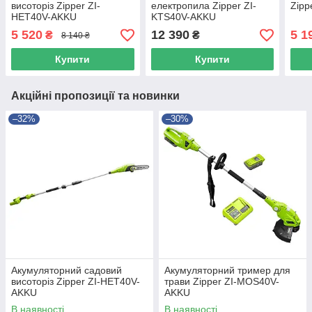
висоторіз Zipper ZI-
електропила Zipper ZI-
Zipp
HET40V-AKKU
KTS40V-AKKU
5 520
12 390
5 1
₴
₴
8 140 ₴
Купити
Купити
Акційні пропозиції та новинки
–32%
–30%
Акумуляторний садовий
Акумуляторний тример для
висоторіз Zipper ZI-HET40V-
трави Zipper ZI-MOS40V-
AKKU
AKKU
В наявності
В наявності