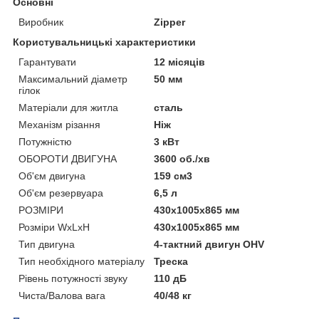
Основні
Виробник
Zipper
Користувальницькі характеристики
Гарантувати
12 місяців
Максимальний діаметр
50 мм
гілок
Матеріали для житла
сталь
Механізм різання
Ніж
Потужністю
3 кВт
ОБОРОТИ ДВИГУНА
3600 об./хв
Об'єм двигуна
159 см3
Об'єм резервуара
6,5 л
РОЗМІРИ
430x1005x865 мм
Розміри WxLxH
430x1005x865 мм
Тип двигуна
4-тактний двигун OHV
Тип необхідного матеріалу
Треска
Рівень потужності звуку
110 дБ
Чиста/Валова вага
40/48 кг