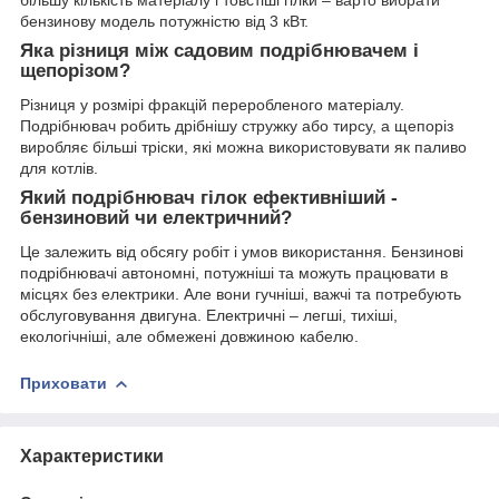
більшу кількість матеріалу і товстіші гілки – варто вибрати
бензинову модель потужністю від 3 кВт.
Яка різниця між садовим подрібнювачем і
щепорізом?
Різниця у розмірі фракцій переробленого матеріалу.
Подрібнювач робить дрібнішу стружку або тирсу, а щепоріз
виробляє більші тріски, які можна використовувати як паливо
для котлів.
Який подрібнювач гілок ефективніший -
бензиновий чи електричний?
Це залежить від обсягу робіт і умов використання. Бензинові
подрібнювачі автономні, потужніші та можуть працювати в
місцях без електрики. Але вони гучніші, важчі та потребують
обслуговування двигуна. Електричні – легші, тихіші,
екологічніші, але обмежені довжиною кабелю.
Приховати
Характеристики