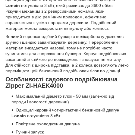
Loncin
потужністю 3 кВт, який розвиває до 3600 об/хв.
Ріжучий механізм з 2 реверсивними ножами, який
приводиться в дію ремінним приводом, ефективно
справляється з усіма породами деревини. Подрібнений
матеріал можна використати як мульчу або компост.
Великий воронкоподібний бункер з полікарбонату дозволяє
зручно і швидко завантажувати деревину. Перероблений
матеріал викидається назовні, тому не потрібно часто
зупинятися для спорожнення бункера. Корпус подрібнювача
виконаний зі стійкого до пошкоджень і зношування металу.
Для стійкості є широка підставка, а 2 колеса дозволяють легко
переміщати цей бензиновий подрібнювач гілок по ділянці.
Особливості садового подрібнювача
Zipper ZI-HAEK4000
Максимальний діаметр гілок - 50 мм (залежно від
породи і вологості деревини)
Одноциліндровий чотиритактний бензиновий двигун
Loncin
потужністю 3 кВт
Повітряне охолодження двигуна
Ручний запуск