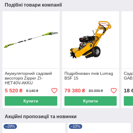
Подібні товари компанії
Акумуляторний садовий
Подрібнювач пнів Lumag
Садо
висоторіз Zipper ZI-
BSF 15
GAB
HET40V-AKKU
5 520
79 380
18 
₴
₴
8 140 ₴
83 390 ₴
Купити
Купити
Акційні пропозиції та новинки
–29%
–10%