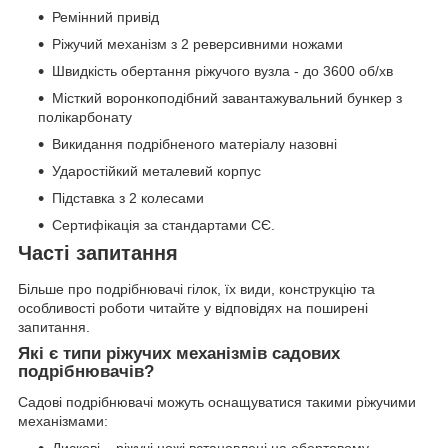
Ремінний привід
Ріжучий механізм з 2 реверсивними ножами
Швидкість обертання ріжучого вузла - до 3600 об/хв
Місткий воронкоподібний завантажувальний бункер з
полікарбонату
Викидання подрібненого матеріалу назовні
Ударостійкий металевий корпус
Підставка з 2 колесами
Сертифікація за стандартами СЄ.
Часті запитання
Більше про подрібнювачі гілок, їх види, конструкцію та
особливості роботи читайте у відповідях на поширені
запитання.
Які є типи ріжучих механізмів садових
подрібнювачів?
Садові подрібнювачі можуть оснащуватися такими ріжучими
механізмами:
Дискові – ріжучі ножі встановлені на обертовому