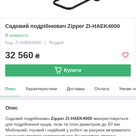
Садовий подрібнювач Zipper ZI-HAEK4000
В наявності
Код: ZI-HAEK4000
Роздріб
32 560
₴
Купити
Опис
Характеристики
Доставка
Оплата
Умови п
Опис
Садовий подрібнювач
Zipper ZI-HAEK4000
використовується
для подрібнення кущів, лози та гілок діаметром до 50 мм.
Мобільний, гнучкий і надійний у роботі за рахунок витривалого
одноциліндрового чотиритактного бензинового двигуна