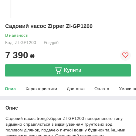
Садовий насос Zipper ZI-GP1200
В наявності
Код: ZI-GP1200
Роздріб
7 390
₴
Купити
Опис
Характеристики
Доставка
Оплата
Умови п
Опис
Садовий насос trong>Zipper ZI-GP1200 поверхневого типу
відмінно справляється з відкачуванням грунтових вод,
поливом ділянок, подачею питної води у будинок та іншими
важливими завданнями. Оснащений витривалим