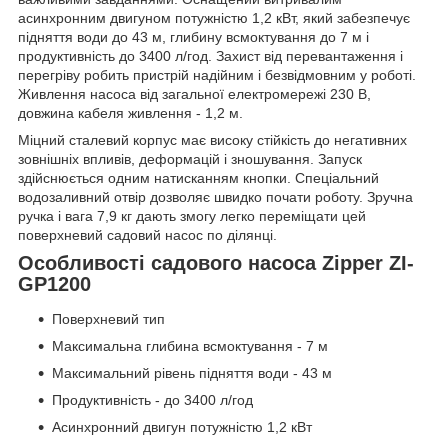
асинхронним двигуном потужністю 1,2 кВт, який забезпечує
підняття води до 43 м, глибину всмоктування до 7 м і
продуктивність до 3400 л/год. Захист від перевантаження і
перегріву робить пристрій надійним і безвідмовним у роботі.
Живлення насоса від загальної електромережі 230 В,
довжина кабеля живлення - 1,2 м.
Міцний сталевий корпус має високу стійкість до негативних
зовнішніх впливів, деформацій і зношування. Запуск
здійснюється одним натисканням кнопки. Спеціальний
водозаливний отвір дозволяє швидко почати роботу. Зручна
ручка і вага 7,9 кг дають змогу легко переміщати цей
поверхневий садовий насос по ділянці.
Особливості садового насоса Zipper ZI-
GP1200
Поверхневий тип
Максимальна глибина всмоктування - 7 м
Максимальний рівень підняття води - 43 м
Продуктивність - до 3400 л/год
Асинхронний двигун потужністю 1,2 кВт