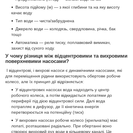
Висота підйому (м) — з якої глибини та на яку висоту
качає воду
Тип води — чиста/забруднена
Джерело води — колодязь, свердловина, річка, бак
тощо
Автоматика — реле тиску, поплавковий вимикач,
захист від сухого ходу.
У чому різниця між відцентровими та вихровими
поверхневими насосами?
І відцентрові, і вихрові насоси є динамічними насосами, які
для переміщення рідини використовують обертове робоче
колесо, але їх принцип дії відрізняється:
У відцентрових насосах вода надходить у центр
робочого колеса, а потім відкидається лопатями до
периферії під дією відцентрової сили. Далі вода
потрапляє в дифузор, де її кінетична енергія
перетворюється на потенційну (тиск)
У вихрових насосах робоче колесо (крильчатка) має
лопаті, розташовані радіально. При обертанні воно
створює вихровий рух води в кільцевому каналі. Це