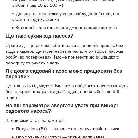
глибини (від 10 до 100 м)
Дренажні - для відкачування забрудненої води, що
містить тверді частинки
Фонтанні - для створення декоративних фонтанів.
Що таке сухий хід насоса?
Сухий хід – це режим роботи насоса, коли він працює без
води в камері. Це вкрай небезпечно для більшості насосів,
особливо поверхневих, і може призвести до їх швидкого
перегріву та виходу з ладу.
Як довго садовий насос може працювати без
перерви?
Це залежить від моделі. Більшість побутових насосів можуть
безперервно працювати до 2 годин, професійні - до 5-6
годин.
На які параметри звертати увагу при виборі
садового насоса?
Важливими є такі параметри:
Потужність (Вт) — впливає на продуктивність і тиск
Продуктивність (л/год) — скільки води качає