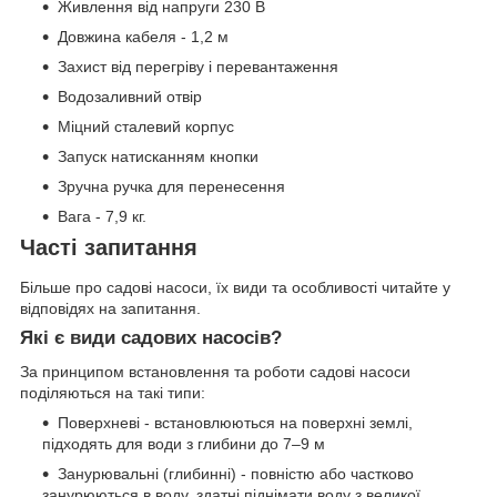
Живлення від напруги 230 В
Довжина кабеля - 1,2 м
Захист від перегріву і перевантаження
Водозаливний отвір
Міцний сталевий корпус
Запуск натисканням кнопки
Зручна ручка для перенесення
Вага - 7,9 кг.
Часті запитання
Більше про садові насоси, їх види та особливості читайте у
відповідях на запитання.
Які є види садових насосів?
За принципом встановлення та роботи садові насоси
поділяються на такі типи:
Поверхневі - встановлюються на поверхні землі,
підходять для води з глибини до 7–9 м
Занурювальні (глибинні) - повністю або частково
занурюються в воду, здатні піднімати воду з великої