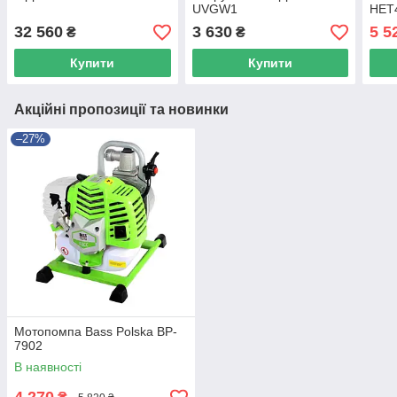
UVGW1
HET
32 560
3 630
5 5
₴
₴
Купити
Купити
Акційні пропозиції та новинки
–27%
Мотопомпа Bass Polska BP-
7902
В наявності