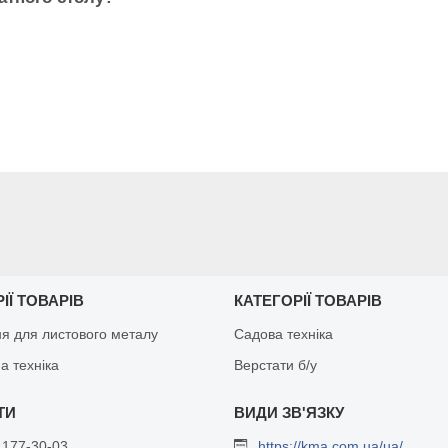
ІЇ ТОВАРІВ
КАТЕГОРІЇ ТОВАРІВ
я для листового металу
Садова техніка
а техніка
Верстати б/у
 177-30-03
https://kma.com.ua/ua/