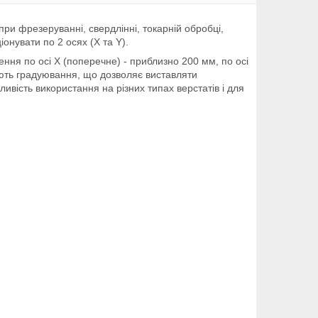
ри фрезеруванні, свердлінні, токарній обробці,
онувати по 2 осях (X та Y).
ння по осі Х (поперечне) - приблизно 200 мм, по осі
ють градуювання, що дозволяє виставляти
ивість використання на різних типах верстатів і для