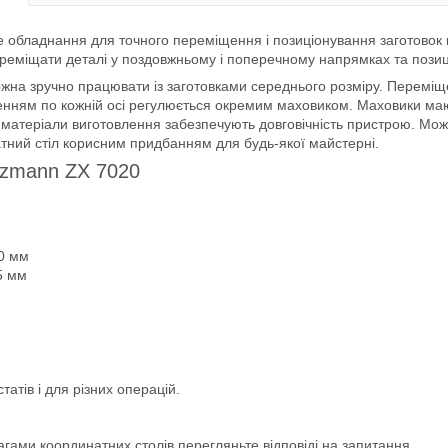
е обладнання для точного переміщення і позиціонування заготовок п
ереміщати деталі у поздовжньому і поперечному напрямках та позиці
жна зручно працювати із заготовками середнього розміру. Переміще
щенням по кожній осі регулюється окремим маховиком. Маховики ма
і матеріали виготовлення забезпечують довговічність пристрою. Можл
тний стіл корисним придбанням для будь-якої майстерні.
lzmann ZX 7020
00 мм
5 мм
татів і для різних операцій.
ами координатних столів перегляньте відповіді на запитання.