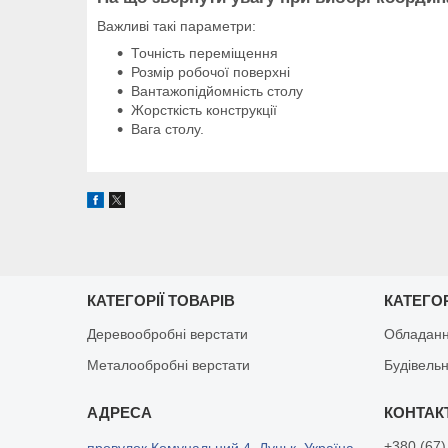
Важливі такі параметри:
Точність переміщення
Розмір робочої поверхні
Вантажопідйомність столу
Жорсткість конструкції
Вага столу.
КАТЕГОРІЇ ТОВАРІВ
КАТЕГОР
Деревообробні верстати
Обладанн
Металообробні верстати
Будівельн
+380 (67)
провулок Комунальний 4, Луцьк, Україна