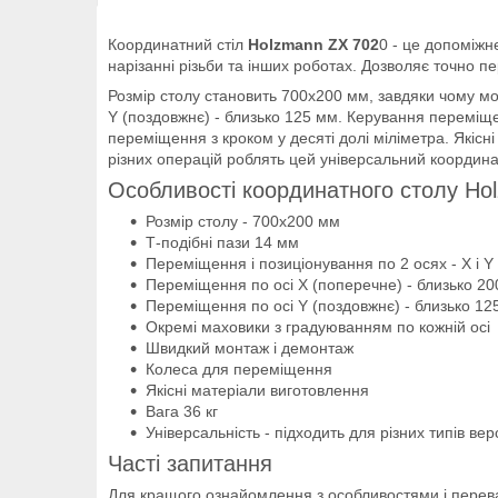
Координатний стіл
Holzmann ZX 702
0 - це допоміжн
нарізанні різьби та інших роботах. Дозволяє точно п
Розмір столу становить 700х200 мм, завдяки чому мо
Y (поздовжнє) - близько 125 мм. Керування перемі
переміщення з кроком у десяті долі міліметра. Якісн
різних операцій роблять цей універсальний координа
Особливості координатного столу Ho
Розмір столу - 700х200 мм
Т-подібні пази 14 мм
Переміщення і позиціонування по 2 осях - Х і Y
Переміщення по осі Х (поперечне) - близько 2
Переміщення по осі Y (поздовжнє) - близько 12
Окремі маховики з градуюванням по кожній осі
Швидкий монтаж і демонтаж
Колеса для переміщення
Якісні матеріали виготовлення
Вага 36 кг
Універсальність - підходить для різних типів верс
Часті запитання
Для кращого ознайомлення з особливостями і переваг