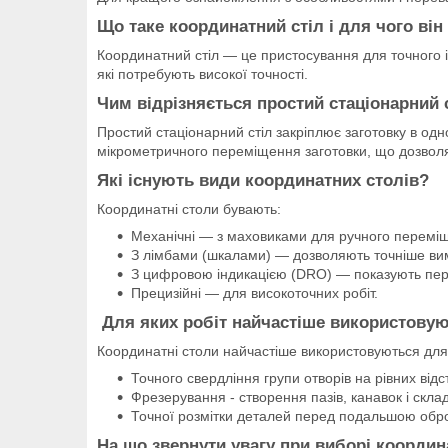
Що таке координатний стіл і для чого він
Координатний стіл — це пристосування для точного і
які потребують високої точності.
Чим відрізняється простий стаціонарний 
Простий стаціонарний стіл закріплює заготовку в од
мікрометричного переміщення заготовки, що дозволяє 
Які існують види координатних столів?
Координатні столи бувають:
Механічні — з маховиками для ручного перемі
З лімбами (шкалами) — дозволяють точніше ви
З цифровою індикацією (DRO) — показують пе
Прецизійні — для високоточних робіт.
Для яких робіт найчастіше використовую
Координатні столи найчастіше використовуються для
Точного свердління групи отворів на рівних відс
Фрезерування - створення пазів, канавок і скла
Точної розмітки деталей перед подальшою обр
На що звернути увагу при виборі координ