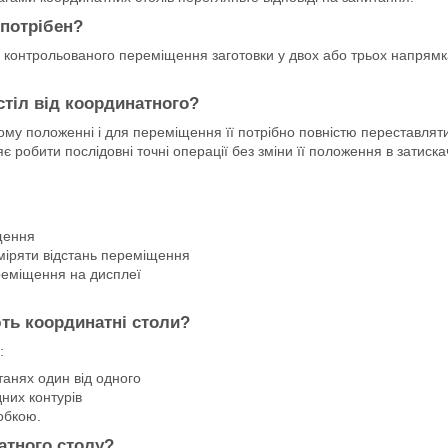
 потрібен?
 контрольованого переміщення заготовки у двох або трьох напрямка
стіл від координатного?
ному положенні і для переміщення її потрібно повністю переставл
робити послідовні точні операції без зміни її положення в затиска
щення
міряти відстань переміщення
реміщення на дисплеї
ть координатні столи?
:
танях один від одного
дних контурів
обкою.
атного столу?