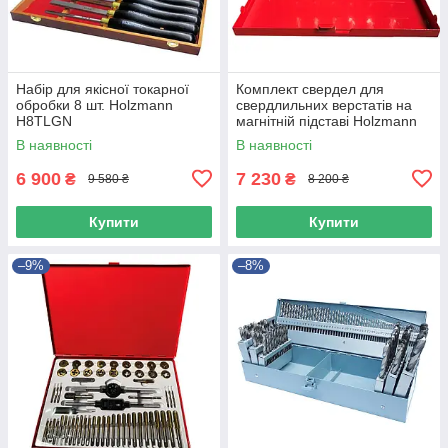
Набір для якісної токарної
Комплект свердел для
обробки 8 шт. Holzmann
свердлильних верстатів на
H8TLGN
магнітній підставі Holzmann
MBM7TLG
В наявності
В наявності
6 900
7 230
₴
₴
9 580 ₴
8 200 ₴
Купити
Купити
–9%
–8%