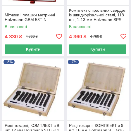
Комплект спіральних свердел
Мітчики і плашки метричні
із швидкорізальної сталі, 118
Holzmann GBM 58TIN
шт., 1-13 мм Holzmann SPS
118
В наявності
В наявності
4 330
4 360
₴
₴
4 760 ₴
4 760 ₴
Купити
Купити
–8%
–7%
Різці токарні, КОМПЛЕКТ з 9
Різці токарні, КОМПЛЕКТ з 9
шт. 12 мм Holzmann 9TLG12
шт. 16 мм Holzmann 9TLG16