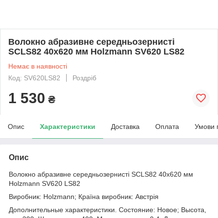
Волокно абразивне середньозернисті
SCLS82 40x620 мм Holzmann SV620 LS82
Немає в наявності
Код: SV620LS82
Роздріб
1 530
₴
Опис
Характеристики
Доставка
Оплата
Умови 
Опис
Волокно абразивне середньозернисті SCLS82 40x620 мм
Holzmann SV620 LS82
Виробник: Holzmann; Країна виробник: Австрія
Дополнительные характеристики. Состояние: Новое; Высота,