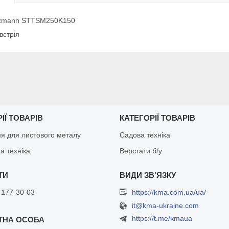
olzmann STTSM250K150
встрія
ІЇ ТОВАРІВ
КАТЕГОРІЇ ТОВАРІВ
я для листового металу
Садова техніка
а техніка
Верстати б/у
 177-30-03
https://kma.com.ua/ua/
it@kma-ukraine.com
https://t.me/kmaua