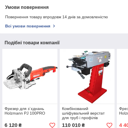
Умови повернення
Повернення товару впродовж 14 днів за домовленістю
Всі умови повернення
Подібні товари компанії
Фрезер для з`єднань
Комбінований
Фрез
Holzmann PJ 100PRO
шліфувальний верстат
Holz
для труб і профілів
Holzmann MSM 100PRO
6 120
110 010
4 4
₴
₴