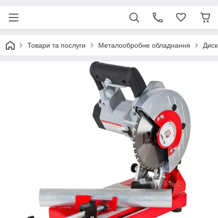
Товари та послуги
Металообробне обладнання
Диск