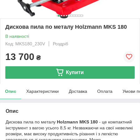
Дискова пила по металу Holzmann MKS 180
В наявності
Код: MKS180_230V
Роздріб
13 700
₴
Купити
Опис
Характеристики
Доставка
Оплата
Умови п
Опис
Дискова пила по металу
Holzmann MKS 180
- це компактний
інструмент з вагою усього 8,5 кг. Незважаючи на свої невеликі
розміри, має високу продуктивність різання і з легкістю
справляється зі складними завданнями. Може