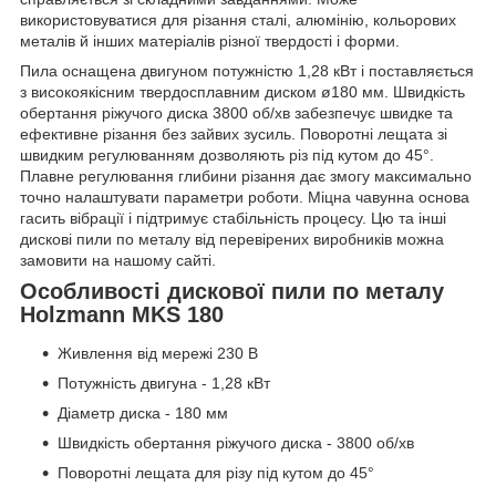
використовуватися для різання сталі, алюмінію, кольорових
металів й інших матеріалів різної твердості і форми.
Пила оснащена двигуном потужністю 1,28 кВт і поставляється
з високоякісним твердосплавним диском ø180 мм. Швидкість
обертання ріжучого диска 3800 об/хв забезпечує швидке та
ефективне різання без зайвих зусиль. Поворотні лещата зі
швидким регулюванням дозволяють різ під кутом до 45°.
Плавне регулювання глибини різання дає змогу максимально
точно налаштувати параметри роботи. Міцна чавунна основа
гасить вібрації і підтримує стабільність процесу. Цю та інші
дискові пили по металу від перевірених виробників можна
замовити на нашому сайті.
Особливості дискової пили по металу
Holzmann MKS 180
Живлення від мережі 230 В
Потужність двигуна - 1,28 кВт
Діаметр диска - 180 мм
Швидкість обертання ріжучого диска - 3800 об/хв
Поворотні лещата для різу під кутом до 45°