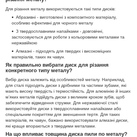
Для різання металу використовуються такі типи дисків:
Абразивні - виготовлені з композитного матеріалу,
особливо ефективні для чорного металу
З твердосплавними напайками - довговічні,
застосовуються для роботи з кольоровими металами та
нержавійкою
Алмазні - підходять для твердих і високоміцних
матеріалів, таких як чавун.
Як правильно вибрати диск для різання
конкретного типу металу?
Вибір диска залежить від особливостей металу. Наприклад,
для сталі підходять диски з дрібними та частими зубами, які
мають високу твердість і термостійкість. Для алюмінію й інших
м’яких металів підійдуть диски з великим кроком зубів, щоб
забезпечити відведення стружки. Для нержавіючої сталі
використовуйте диски з твердосплавними напайками або
спеціальним покриттям для зменшення тертя. Для таких
матеріалів, як чавун, бажано використовувати алмазні диски,
які краще впораються з твердими металами.
На що впливає товщина диска пили по металу?