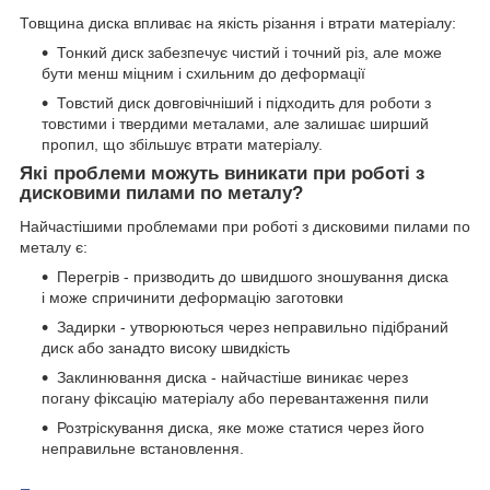
Товщина диска впливає на якість різання і втрати матеріалу:
Тонкий диск забезпечує чистий і точний різ, але може
бути менш міцним і схильним до деформації
Товстий диск довговічніший і підходить для роботи з
товстими і твердими металами, але залишає ширший
пропил, що збільшує втрати матеріалу.
Які проблеми можуть виникати при роботі з
дисковими пилами по металу?
Найчастішими проблемами при роботі з дисковими пилами по
металу є:
Перегрів - призводить до швидшого зношування диска
і може спричинити деформацію заготовки
Задирки - утворюються через неправильно підібраний
диск або занадто високу швидкість
Заклинювання диска - найчастіше виникає через
погану фіксацію матеріалу або перевантаження пили
Розтріскування диска, яке може статися через його
неправильне встановлення.