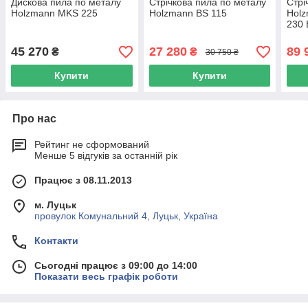
Дискова пила по металу
Стрічкова пила по металу
Стрі
Holzmann MKS 225
Holzmann BS 115
Hol
230 
45 270
27 280
89 
₴
₴
30 750 ₴
Купити
Купити
Про нас
Рейтинг не сформований
Менше 5 відгуків за останній рік
Працює з 08.11.2013
м. Луцьк
провулок Комунальний 4, Луцьк, Україна
Контакти
Сьогодні працює з 09:00 до 14:00
Показати весь графік роботи