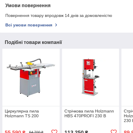
Умови повернення
Повернення товару впродовж 14 днів за домовленістю
Всі умови повернення
Подібні товари компанії
Циркулярна пила
Стрічкова пила Holzmann
Стрі
Holzmann TS 200
HBS 470PROFI 230 В
Hol
230 
55 590
113 250
89 
₴
₴
64 700 ₴