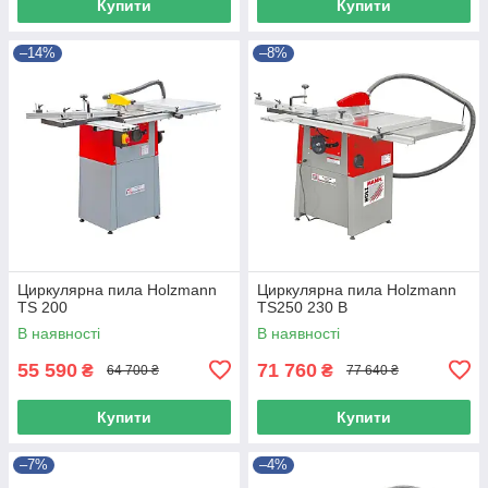
Купити
Купити
–14%
–8%
Циркулярна пила Holzmann
Циркулярна пила Holzmann
TS 200
TS250 230 В
В наявності
В наявності
55 590
71 760
₴
₴
64 700 ₴
77 640 ₴
Купити
Купити
–7%
–4%