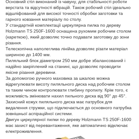
Основний стіл виконаний із чавуну, для стабільності роботи
верстата та відсутності вібрацій. Також робочий стіл ідеально
відшліфований для високої точності обробки заготовки та
гарного ковзання матеріалу по столу.
У стандартній комплектації циркулярна пилка по дереву
Holzmann TS 250F-1600 оснащена рухомим робочим столом
(кареткою), який дозволяє точно подавати заготовку до зони
різання.
Телескопічна наполеглива лінійка дозволяє різати матеріал
шириною до 1400 мм.
Пиляльний блок діаметром 250 мм добре збалансований і
надійно закріплений на станині, що дозволяє проводити
якісне різання деревини.
За допомогою ручного маховика за шкалою можна
відрегулювати висоту пиляльного диска над робочим столом
та таким чином контролювати глибину пропилу. Крім того, є
можливість змінювати нахил пильного диска від 90° до 45°.
Захисний кожух пиляльного диска має патрубок для
видалення стружки, що підключається до основного патрубка
зовнішньої аспіраційної системи.
Двигун циркулярної пилки по дереву Holzmann TS 250F-1600
має захист від перевантаження, яке автоматично відключає
електроживлення.