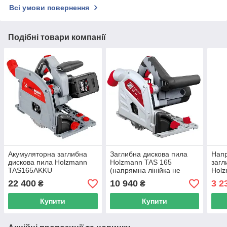
Всі умови повернення
Подібні товари компанії
Акумуляторна заглибна
Заглибна дискова пила
Напр
дискова пила Holzmann
Holzmann TAS 165
загл
TAS165AKKU
(напрямна лінійка не
Holz
входить у комлектація)
22 400
10 940
3 2
₴
₴
Купити
Купити