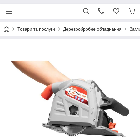
Товари та послуги
Деревообробне обладнання
Загл