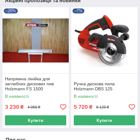
Акційні пропозиції та новинки
–20%
–7%
Напрямна лінійка для
заглибних дискових пив
Ручна дискова пила
Holzmann FS 1500
Holzmann DBS 125
В наявності
В наявності
3 230
5 720
₴
₴
4 060 ₴
6 120 ₴
Купити
Купити
Про нас