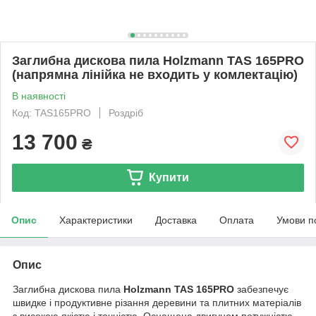
Заглибна дискова пила Holzmann TAS 165PRO
(напрямна лінійка не входить у комлектацію)
В наявності
Код: TAS165PRO
Роздріб
13 700
₴
Купити
Опис
Характеристики
Доставка
Оплата
Умови п
Опис
Заглибна дискова пила
Holzmann TAS 165PRO
забезпечує
швидке і продуктивне різання деревини та плитних матеріалів
з високою якістю і точністю. Оснащена двигуном потужністю