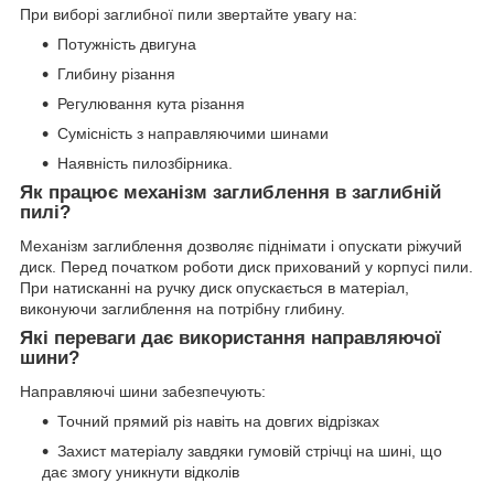
При виборі заглибної пили звертайте увагу на:
Потужність двигуна
Глибину різання
Регулювання кута різання
Сумісність з направляючими шинами
Наявність пилозбірника.
Як працює механізм заглиблення в заглибній
пилі?
Механізм заглиблення дозволяє піднімати і опускати ріжучий
диск. Перед початком роботи диск прихований у корпусі пили.
При натисканні на ручку диск опускається в матеріал,
виконуючи заглиблення на потрібну глибину.
Які переваги дає використання направляючої
шини?
Направляючі шини забезпечують:
Точний прямий різ навіть на довгих відрізках
Захист матеріалу завдяки гумовій стрічці на шині, що
дає змогу уникнути відколів