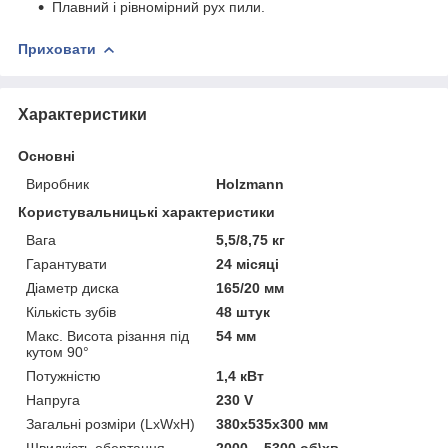
Плавний і рівномірний рух пили.
Приховати
Характеристики
Основні
Виробник
Holzmann
Користувальницькі характеристики
Вага
5,5/8,75 кг
Гарантувати
24 місяці
Діаметр диска
165/20 мм
Кількість зубів
48 штук
Макс. Висота різання під
54 мм
кутом 90°
Потужністю
1,4 кВт
Напруга
230 V
Загальні розміри (LxWxH)
380х535х300 мм
Швидкість обертання
2000 – 5300 об\хв