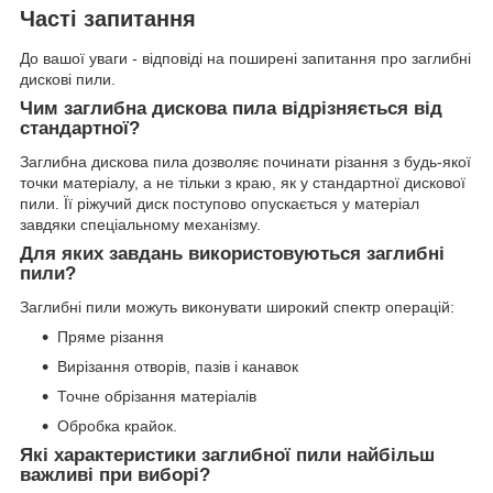
Часті запитання
До вашої уваги - відповіді на поширені запитання про заглибні
дискові пили.
Чим заглибна дискова пила відрізняється від
стандартної?
Заглибна дискова пила дозволяє починати різання з будь-якої
точки матеріалу, а не тільки з краю, як у стандартної дискової
пили. Її ріжучий диск поступово опускається у матеріал
завдяки спеціальному механізму.
Для яких завдань використовуються заглибні
пили?
Заглибні пили можуть виконувати широкий спектр операцій:
Пряме різання
Вирізання отворів, пазів і канавок
Точне обрізання матеріалів
Обробка крайок.
Які характеристики заглибної пили найбільш
важливі при виборі?