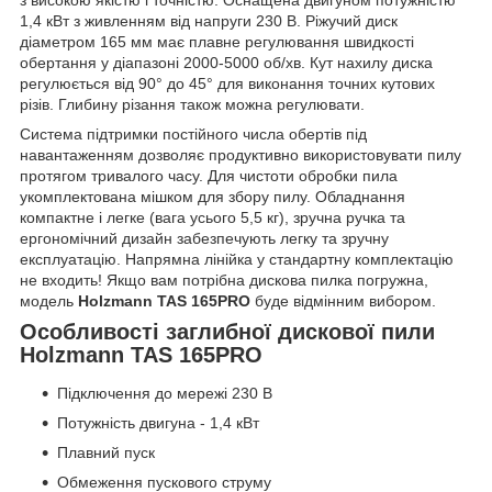
1,4 кВт з живленням від напруги 230 В. Ріжучий диск
діаметром 165 мм має плавне регулювання швидкості
обертання у діапазоні 2000-5000 об/хв. Кут нахилу диска
регулюється від 90° до 45° для виконання точних кутових
різів. Глибину різання також можна регулювати.
Система підтримки постійного числа обертів під
навантаженням дозволяє продуктивно використовувати пилу
протягом тривалого часу. Для чистоти обробки пила
укомплектована мішком для збору пилу. Обладнання
компактне і легке (вага усього 5,5 кг), зручна ручка та
ергономічний дизайн забезпечують легку та зручну
експлуатацію. Напрямна лінійка у стандартну комплектацію
не входить! Якщо вам потрібна дискова пилка погружна,
модель
Holzmann TAS 165PRO
буде відмінним вибором.
Особливості заглибної дискової пили
Holzmann TAS 165PRO
Підключення до мережі 230 В
Потужність двигуна - 1,4 кВт
Плавний пуск
Обмеження пускового струму