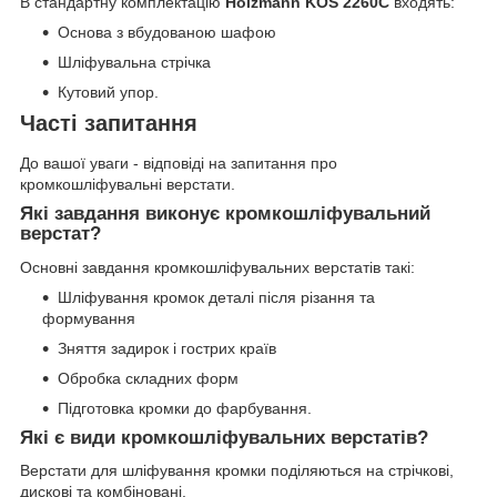
В стандартну комплектацію
Holzmann KOS 2260C
входять:
Основа з вбудованою шафою
Шліфувальна стрічка
Кутовий упор.
Часті запитання
До вашої уваги - відповіді на запитання про
кромкошліфувальні верстати.
Які завдання виконує кромкошліфувальний
верстат?
Основні завдання кромкошліфувальних верстатів такі:
Шліфування кромок деталі після різання та
формування
Зняття задирок і гострих країв
Обробка складних форм
Підготовка кромки до фарбування.
Які є види кромкошліфувальних верстатів?
Верстати для шліфування кромки поділяються на стрічкові,
дискові та комбіновані.