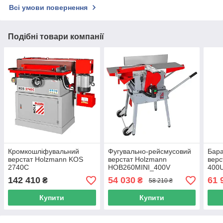
Всі умови повернення
Подібні товари компанії
Кромкошліфувальний
Фугувально-рейсмусовий
Бар
верстат Holzmann KOS
верстат Holzmann
верс
2740C
HOB260MINI_400V
400
142 410
54 030
61 
₴
₴
58 210 ₴
Купити
Купити