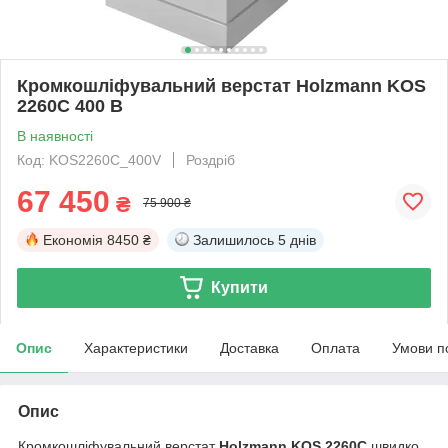
Кромкошліфувальний верстат Holzmann KOS
2260C 400 В
В наявності
Код: KOS2260C_400V
Роздріб
67 450
₴
75 900 ₴
Економія
8450 ₴
Залишилось
5 днів
Купити
Опис
Характеристики
Доставка
Оплата
Умови п
Опис
Кромкошліфувальний верстат
Holzmann KOS 2260C
швидко