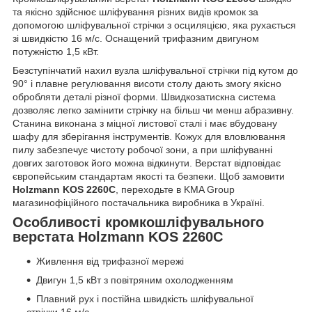
та якісно здійснює шліфування різних видів кромок за
допомогою шліфувальної стрічки з осциляцією, яка рухається
зі швидкістю 16 м/с. Оснащений трифазним двигуном
потужністю 1,5 кВт.
Безступінчатий нахил вузла шліфувальної стрічки під кутом до
90° і плавне регулювання висоти столу дають змогу якісно
обробляти деталі різної форми. Швидкозатискна система
дозволяє легко замінити стрічку на більш чи менш абразивну.
Станина виконана з міцної листової сталі і має вбудовану
шафу для зберігання інструментів. Кожух для вловлювання
пилу забезпечує чистоту робочої зони, а при шліфуванні
довгих заготовок його можна відкинути. Верстат відповідає
європейським стандартам якості та безпеки. Щоб замовити
Holzmann KOS 2260C
, переходьте в KMA Group
магазинофіційного постачальника виробника в Україні.
Особливості кромкошліфувального
верстата Holzmann KOS 2260C
Живлення від трифазної мережі
Двигун 1,5 кВт з повітряним охолодженням
Плавний рух і постійна швидкість шліфувальної