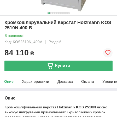
Кромкошліфувальний верстат Holzmann KOS
2510N 400 В
В наявності
Код: KOS2510N_400V
Роздріб
84 110
₴
Купити
Опис
Характеристики
Доставка
Оплата
Умови п
Опис
Кромкошліфувальний верстат
Holzmann KOS 2510N
якісно
виконує шліфування прямолінійних і криволінійних кромок
меблевих деталей. Обробка здійснюється за допомогою