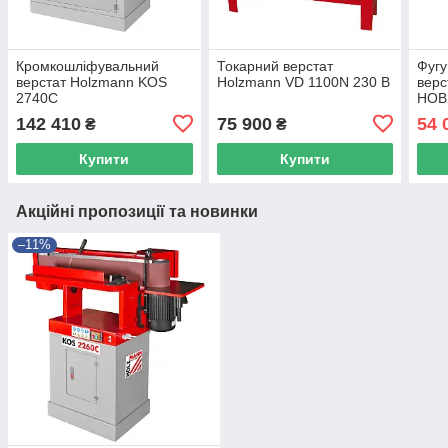
Кромкошліфувальний
Токарний верстат
Фугу
верстат Holzmann KOS
Holzmann VD 1100N 230 В
верс
2740C
HOB
142 410
75 900
54 
₴
₴
Купити
Купити
Акційні пропозиції та новинки
–11%