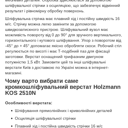
шліфувальної стрічки з осциляцією, що забезпечує відмінний
результат і рівномірну обробку поверхонь.
Шліфувальна стрічка має плавний хід і постійну швидкість 16
м/с. Стрічку можна легко замінити за допомогою
швидкозатискного пристрою. Шліфувальний вузол має
можливість повороту від 0 до 90° для зручного вертикального,
горизонтального і кутового шліфування. Упор з поворотом від
-45° до + 45° допомагає якісно обробляти скоси. Робочий стіл
регулюється по висоті і має Т-подібний паз для фіксації
заготовки. Верстат оснащений трифазним двигуном
потужністю 1,5 кВт. Замовити цей та інші шліфувальні
верстати Київ з доставкою по Україні можна в інтернет-
магазині.
Чому варто вибрати саме
кромкошліфувальний верстат Holzmann
KOS 2510N
Особливості верстата:
Шліфування прямолінійних і криволінійних деталей
Осциляція шліфувальної стрічки
Плавний хід і постійна швидкість стрічки 16 м/с