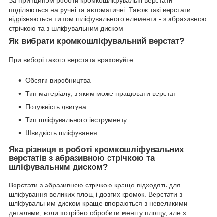
За принципом роботи кромкошліфувальні верстати
поділяються на ручні та автоматичні. Також такі верстати
відрізняються типом шліфувального елемента - з абразивною
стрічкою та з шліфувальним диском.
Як вибрати кромкошліфувальний верстат?
При виборі такого верстата враховуйте:
Обсяги виробництва
Тип матеріалу, з яким може працювати верстат
Потужність двигуна
Тип шліфувального інструменту
Швидкість шліфування.
Яка різниця в роботі кромкошліфувальних
верстатів з абразивною стрічкою та
шліфувальним диском?
Верстати з абразивною стрічкою краще підходять для
шліфування великих площ і довгих кромок. Верстати з
шліфувальним диском краще впораються з невеликими
деталями, коли потрібно обробити меншу площу, але з